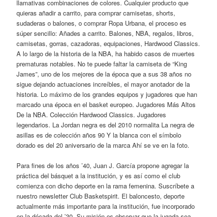
llamativas combinaciones de colores. Cualquier producto que
quieras añadir a carrito, para comprar camisetas, shorts,
sudaderas o balones, o comprar Ropa Urbana, el proceso es
súper sencillo: Añades a carrito. Balones, NBA, regalos, libros,
camisetas, gorras, cazadoras, equipaciones, Hardwood Classics.
A lo largo de la historia de la NBA, ha habido casos de muertes
prematuras notables. No te puede faltar la camiseta de “King
James”, uno de los mejores de la época que a sus 38 años no
sigue dejando actuaciones increíbles, el mayor anotador de la
historia. Lo máximo de los grandes equipos y jugadores que han
marcado una época en el basket europeo. Jugadores Más Altos
De la NBA. Colección Hardwood Classics. Jugadores
legendarios. La Jordan negra es del 2010 normalita La negra de
asillas es de colección años 90 Y la blanca con el símbolo
dorado es del 20 aniversario de la marca Ahí se ve en la foto.
Para fines de los años ’40, Juan J. García propone agregar la
práctica del básquet a la institución, y es así como el club
comienza con dicho deporte en la rama femenina. Suscríbete a
nuestro newsletter Club Basketspirit. El baloncesto, deporte
actualmente más importante para la institución, fue incorporado
en la década del ’30. Su misión es observar que la jugada sea