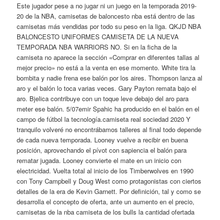
Este jugador pese a no jugar ni un juego en la temporada 2019-
20 de la NBA, camisetas de baloncesto nba está dentro de las
camisetas más vendidas por todo su peso en la liga. QKJD NBA
BALONCESTO UNIFORMES CAMISETA DE LA NUEVA
TEMPORADA NBA WARRIORS NO. Si en la ficha de la
camiseta no aparece la sección «Comprar en diferentes tallas al
mejor precio» no está a la venta en ese momento. White tira la
bombita y nadie frena ese balón por los aires. Thompson lanza al
aro y el balón lo toca varias veces. Gary Payton remata bajo el
aro. Bjelica contribuye con un toque leve debajo del aro para
meter ese balón. 5/07emir Spahic ha producido en el balón en el
campo de fútbol la tecnología.camiseta real sociedad 2020 Y
tranquilo volveré no encontrábamos talleres al final todo depende
de cada nueva temporada. Looney vuelve a recibir en buena
posición, aprovechando el pívot con sapiencia el balón para
rematar jugada. Looney convierte el mate en un inicio con
electricidad. Vuelta total al inicio de los Timberwolves en 1990
con Tony Campbell y Doug West como protagonistas con ciertos
detalles de la era de Kevin Garnett. Por definición, tal y como se
desarrolla el concepto de oferta, ante un aumento en el precio,
camisetas de la nba camiseta de los bulls la cantidad ofertada