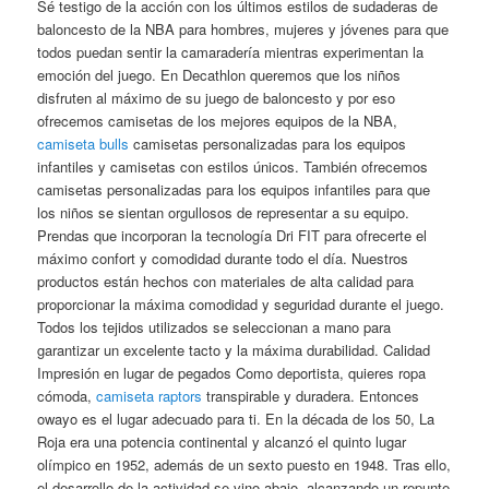
Sé testigo de la acción con los últimos estilos de sudaderas de
baloncesto de la NBA para hombres, mujeres y jóvenes para que
todos puedan sentir la camaradería mientras experimentan la
emoción del juego. En Decathlon queremos que los niños
disfruten al máximo de su juego de baloncesto y por eso
ofrecemos camisetas de los mejores equipos de la NBA,
camiseta bulls
camisetas personalizadas para los equipos
infantiles y camisetas con estilos únicos. También ofrecemos
camisetas personalizadas para los equipos infantiles para que
los niños se sientan orgullosos de representar a su equipo.
Prendas que incorporan la tecnología Dri FIT para ofrecerte el
máximo confort y comodidad durante todo el día. Nuestros
productos están hechos con materiales de alta calidad para
proporcionar la máxima comodidad y seguridad durante el juego.
Todos los tejidos utilizados se seleccionan a mano para
garantizar un excelente tacto y la máxima durabilidad. Calidad
Impresión en lugar de pegados Como deportista, quieres ropa
cómoda,
camiseta raptors
transpirable y duradera. Entonces
owayo es el lugar adecuado para ti. En la década de los 50, La
Roja era una potencia continental y alcanzó el quinto lugar
olímpico en 1952, además de un sexto puesto en 1948. Tras ello,
el desarrollo de la actividad se vino abajo, alcanzando un repunte