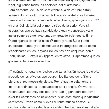
legal, siguiendo todas las acciones del quarterback.
Paralelamente, del 25 de septiembre al 4 de octubre están
teniendo lugar las I Jornadas de Bacalao de Autor en España.
Pero aportó más en la segunda mitad Davis, quien ya obtuvo 37
en una fácil victoria del primer partido de la serie. Pero sí
esperamos que os haya servido de ayuda y conozcáis ya lo
mejor posible cómo lavar una camiseta de baloncesto. En el
Oeste apenas tenemos a los Warriors y a los Suns como
candidatos firmes y sin demasiados interrogantes sobre cómo
reaccionarán en los Playoffs (sí los hay con conjuntos como
Utah, Dallas, Blazers o Clippers, entre otros). Esperemos que os
gusten tanto como a nosotros.
¿Y cuándo te llegaría el pedido que tanta ilusión hace? Este elixir
procede de los olivares que ocupan los flancos de la Sierra
Morena a 400 metros de altitud. Por lo que no solamente el
factor económico es interesante en este sentido. Os vamos a
indicar unos tips muy básicos (o no tanto) para conocer cómo
lavar las camisetas de baloncesto, y de este modo que vuestras
camisetas luzcan como nuevas durante mucho tiempo. ★
camiseta de baloncesto de alta calidad, hecho para el uso diario