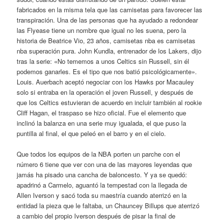
fabricados en la misma tela que las camisetas para favorecer las
transpiración. Una de las personas que ha ayudado a redondear
las Flyease tiene un nombre que igual no les suena, pero la
historia de Beatrice Vio, 23 años, camisetas nba es camisetas
nba superación pura. John Kundla, entrenador de los Lakers, dijo
tras la serie: «No tememos a unos Celtics sin Russell, sin él
podemos ganarles. Es el tipo que nos batió psicológicamente».
Louis. Auerbach aceptó negociar con los Hawks por Macauley
solo si entraba en la operación el joven Russell, y después de
que los Celtics estuvieran de acuerdo en incluir también al rookie
Cliff Hagan, el traspaso se hizo oficial. Fue el elemento que
inclinó la balanza en una serie muy igualada, el que puso la
puntilla al final, el que peleó en el barro y en el cielo.
Que todos los equipos de la NBA porten un parche con el
número 6 tiene que ver con una de las mayores leyendas que
jamás ha pisado una cancha de baloncesto. Y ya se quedó:
apadrinó a Carmelo, aguantó la tempestad con la llegada de
Allen Iverson y sacó toda su maestría cuando aterrizó en la
entidad la pieza que le faltaba, un Chauncey Billups que aterrizó
a cambio del propio Iverson después de pisar la final de