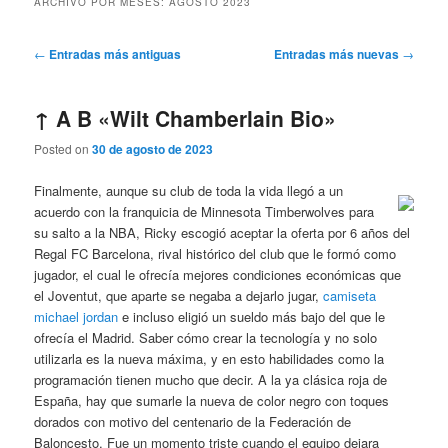
ARCHIVO POR MESES:
AGOSTO 2023
Navegación
←
Entradas más antiguas
Entradas más nuevas
→
de
entradas
↑ A B «Wilt Chamberlain Bio»
Posted on
30 de agosto de 2023
Finalmente, aunque su club de toda la vida llegó a un
acuerdo con la franquicia de Minnesota Timberwolves para
su salto a la NBA, Ricky escogió aceptar la oferta por 6 años del
Regal FC Barcelona, rival histórico del club que le formó como
jugador, el cual le ofrecía mejores condiciones económicas que
el Joventut, que aparte se negaba a dejarlo jugar,
camiseta
michael jordan
e incluso eligió un sueldo más bajo del que le
ofrecía el Madrid. Saber cómo crear la tecnología y no solo
utilizarla es la nueva máxima, y en esto habilidades como la
programación tienen mucho que decir. A la ya clásica roja de
España, hay que sumarle la nueva de color negro con toques
dorados con motivo del centenario de la Federación de
Baloncesto. Fue un momento triste cuando el equipo dejara