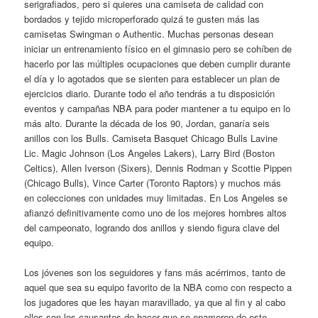
serigrafiados, pero si quieres una camiseta de calidad con
bordados y tejido microperforado quizá te gusten más las
camisetas Swingman o Authentic. Muchas personas desean
iniciar un entrenamiento físico en el gimnasio pero se cohíben de
hacerlo por las múltiples ocupaciones que deben cumplir durante
el día y lo agotados que se sienten para establecer un plan de
ejercicios diario. Durante todo el año tendrás a tu disposición
eventos y campañas NBA para poder mantener a tu equipo en lo
más alto. Durante la década de los 90, Jordan, ganaría seis
anillos con los Bulls. Camiseta Basquet Chicago Bulls Lavine
Lic. Magic Johnson (Los Angeles Lakers), Larry Bird (Boston
Celtics), Allen Iverson (Sixers), Dennis Rodman y Scottie Pippen
(Chicago Bulls), Vince Carter (Toronto Raptors) y muchos más
en colecciones con unidades muy limitadas. En Los Angeles se
afianzó definitivamente como uno de los mejores hombres altos
del campeonato, logrando dos anillos y siendo figura clave del
equipo.
Los jóvenes son los seguidores y fans más acérrimos, tanto de
aquel que sea su equipo favorito de la NBA como con respecto a
los jugadores que les hayan maravillado, ya que al fin y al cabo
ellos son los causantes de hacer que se enamoren de este