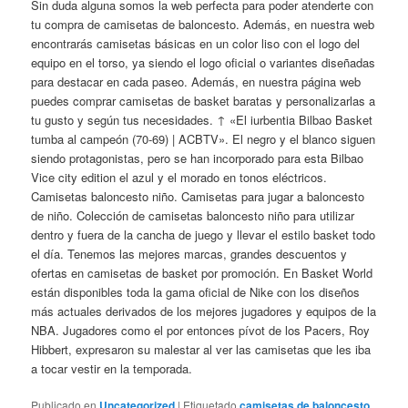
Sin duda alguna somos la web perfecta para poder atenderte con
tu compra de camisetas de baloncesto. Además, en nuestra web
encontrarás camisetas básicas en un color liso con el logo del
equipo en el torso, ya siendo el logo oficial o variantes diseñadas
para destacar en cada paseo. Además, en nuestra página web
puedes comprar camisetas de basket baratas y personalizarlas a
tu gusto y según tus necesidades. ↑ «El iurbentia Bilbao Basket
tumba al campeón (70-69) | ACBTV». El negro y el blanco siguen
siendo protagonistas, pero se han incorporado para esta Bilbao
Vice city edition el azul y el morado en tonos eléctricos.
Camisetas baloncesto niño. Camisetas para jugar a baloncesto
de niño. Colección de camisetas baloncesto niño para utilizar
dentro y fuera de la cancha de juego y llevar el estilo basket todo
el día. Tenemos las mejores marcas, grandes descuentos y
ofertas en camisetas de basket por promoción. En Basket World
están disponibles toda la gama oficial de Nike con los diseños
más actuales derivados de los mejores jugadores y equipos de la
NBA. Jugadores como el por entonces pívot de los Pacers, Roy
Hibbert, expresaron su malestar al ver las camisetas que les iba
a tocar vestir en la temporada.
Publicado en
Uncategorized
|
Etiquetado
camisetas de baloncesto