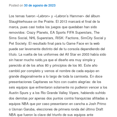
Posted on
30 de agosto de 2023
Los temas fueron «Lebron» y «Lebron’s Hammer» del álbum
Slaughterhouse on the Prairie. El 2013 marcará el final de la
marca, pues casi todos los juegos que quedaban han sido
removidos: Crazy Planets, EA Sports FIFA Superstars, The
Sims Social, NHL Superstars, RISK: Factions, SimCity Social y
Pet Society. El resultado final para tu Game Face en la web
puede ser levemente distinto del de tu consola dependiendo del
título. La vuelta de los uniformes del All Star en 2003 había sido
sin hacer mucho ruido,ya que el diseño era muy simple y
parecido al de los años 80 y principios de los 90. Este año
cambió por completo y vemos el nombre de cada equipo en
grande diagonalmente a lo largo de toda la camiseta. En doce
presentaciones Capitanes se hizo con cuatro alegrías: de los
seis equipos que enfrentaron solamente no pudieron vencer a los
Austin Spurs y a los Rio Grande Valley Vipers, habiendo sufrido
dos derrotas por apenas dos puntos contra franquicias afiliadas a
equipos NBA que por caso presentaron en cancha a Josh Primo
o Usman Garuba, elecciones de primera ronda del último Draft
NBA que fueron la clave del triunfo de sus equipos ante