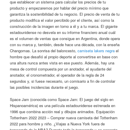
que establecer un sistema para calcular los precios de tu
producto y empezaremos por hablar del precio mínimo que
garantiza la sostenibilidad de tu negocio. El precio de venta de tu
producto modifica el valor percibido por el cliente, así como la
construcción de la imagen en torno a él y a tu marca. El gigante
estadounidense no desvela en su informe financiero anual cuál
es el volumen de ventas que consigue en Argentina, donde opera
con su marca y, también, desde hace una década, con la enseña
Changomas. La sonrisa del baloncesto,
camiseta lakers negra
el
hombre que desafió al propio deporte al convertirse en base con
una altura nunca antes vista en ese puesto. Además, hay una
mesa de control compuesta por un anotador, el ayudante del
anotador, el cronometrador, el operador de la regla de 24
segundos y, si fuese necesario, un comisario a fin de controlar
las posibles incidencias durante el juego.
Space Jam (conocida como Space Jam: El juego del siglo en
Hispanoamérica) es una película estadounidense estrenada en
1996 que combina acción real y dibujos animados. Equipación
Tottenham 2022 2023 – Comprar nueva camiseta del Tottenham
2022 para hombre y niño. ¿Viajas a Nueva York fuera de
temporada de la NBA? Durante toda la temporada y en concreto