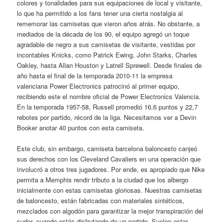
colores y tonalidades para sus equipaciones de local y visitante,
lo que ha permitido a los fans tener una cierta nostalgia al
rememorar las camisetas que vieron años atrás. No obstante, a
mediados de la década de los 90, el equipo agregó un toque
agradable de negro a sus camisetas de visitante, vestidas por
incontables Knicks, como Patrick Ewing, John Starks, Charles
Oakley, hasta Allan Houston y Latrell Sprewell. Desde finales de
año hasta el final de la temporada 2010-11 la empresa
valenciana Power Electronics patrocinó al primer equipo,
recibiendo este el nombre oficial de Power Electronics Valencia.
En la temporada 1957-58, Russell promedió 16,6 puntos y 22,7
rebotes por partido, récord de la liga. Necesitamos ver a Devin
Booker anotar 40 puntos con esta camiseta.
Este club, sin embargo, camiseta barcelona baloncesto canjeó
sus derechos con los Cleveland Cavaliers en una operación que
involucró a otros tres jugadores. Por ende, es apropiado que Nike
permita a Memphis rendir tributo a la ciudad que los albergo
inicialmente con estas camisetas gloriosas. Nuestras camisetas
de baloncesto, están fabricadas con materiales sintéticos,
mezclados con algodón para garantizar la mejor transpiración del
sudor, cuando estás disfrutando de un partido. Suelen estar