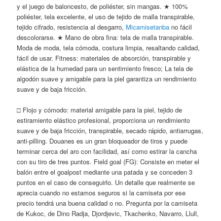
y el juego de baloncesto, de poliéster, sin mangas. ★ 100%
poliéster, tela excelente, el uso de tejido de malla transpirable,
tejido cifrado, resistencia al desgarro,
Micamisetanba
no fácil
descolorarse. ★ Mano de obra fina: tela de malla transpirable.
Moda de moda, tela cómoda, costura limpia, resaltando calidad,
fácil de usar. Fitness: materiales de absorción, transpirable y
elástica de la humedad para un sentimiento fresco; La tela de
algodón suave y amigable para la piel garantiza un rendimiento
suave y de baja fricción.
□ Flojo y cómodo: material amigable para la piel, tejido de
estiramiento elástico profesional, proporciona un rendimiento
suave y de baja fricción, transpirable, secado rápido, antiarrugas,
anti-pilling. Douanes es un gran bloqueador de tiros y puede
terminar cerca del aro con facilidad, así como estirar la cancha
con su tiro de tres puntos. Field goal (FG): Consiste en meter el
balón entre el goalpost mediante una patada y se conceden 3
puntos en el caso de conseguirlo. Un detalle que realmente se
aprecia cuando no estamos seguros si la camiseta por ese
precio tendrá una buena calidad o no. Pregunta por la camiseta
de Kukoc, de Dino Radja, Djordjevic, Tkachenko, Navarro, Llull,