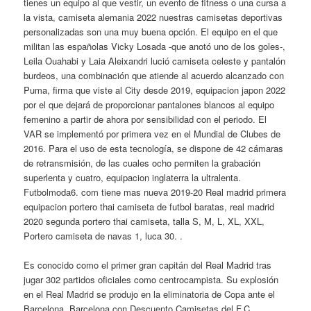
tienes un equipo al que vestir, un evento de fitness o una cursa a
la vista, camiseta alemania 2022 nuestras camisetas deportivas
personalizadas son una muy buena opción. El equipo en el que
militan las españolas Vicky Losada -que anotó uno de los goles-,
Leila Ouahabi y Laia Aleixandri lució camiseta celeste y pantalón
burdeos, una combinación que atiende al acuerdo alcanzado con
Puma, firma que viste al City desde 2019, equipacion japon 2022
por el que dejará de proporcionar pantalones blancos al equipo
femenino a partir de ahora por sensibilidad con el periodo. El
VAR se implementó por primera vez en el Mundial de Clubes de
2016. Para el uso de esta tecnología, se dispone de 42 cámaras
de retransmisión, de las cuales ocho permiten la grabación
superlenta y cuatro, equipacion inglaterra la ultralenta.
Futbolmoda6. com tiene mas nueva 2019-20 Real madrid primera
equipacion portero thai camiseta de futbol baratas, real madrid
2020 segunda portero thai camiseta, talla S, M, L, XL, XXL,
Portero camiseta de navas 1, luca 30. .
Es conocido como el primer gran capitán del Real Madrid tras
jugar 302 partidos oficiales como centrocampista. Su explosión
en el Real Madrid se produjo en la eliminatoria de Copa ante el
Barcelona. Barcelona con Descuento Camisetas del F.C.