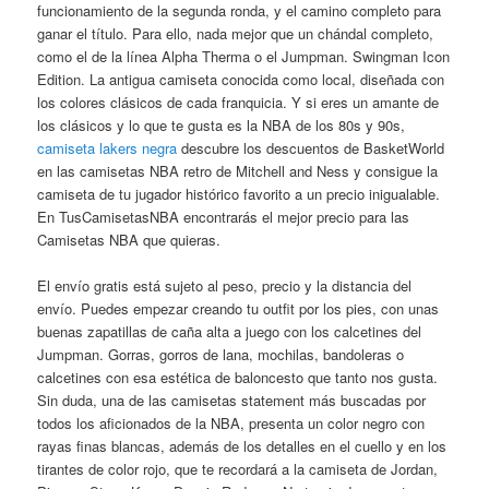
funcionamiento de la segunda ronda, y el camino completo para
ganar el título. Para ello, nada mejor que un chándal completo,
como el de la línea Alpha Therma o el Jumpman. Swingman Icon
Edition. La antigua camiseta conocida como local, diseñada con
los colores clásicos de cada franquicia. Y si eres un amante de
los clásicos y lo que te gusta es la NBA de los 80s y 90s,
camiseta lakers negra
descubre los descuentos de BasketWorld
en las camisetas NBA retro de Mitchell and Ness y consigue la
camiseta de tu jugador histórico favorito a un precio inigualable.
En TusCamisetasNBA encontrarás el mejor precio para las
Camisetas NBA que quieras.
El envío gratis está sujeto al peso, precio y la distancia del
envío. Puedes empezar creando tu outfit por los pies, con unas
buenas zapatillas de caña alta a juego con los calcetines del
Jumpman. Gorras, gorros de lana, mochilas, bandoleras o
calcetines con esa estética de baloncesto que tanto nos gusta.
Sin duda, una de las camisetas statement más buscadas por
todos los aficionados de la NBA, presenta un color negro con
rayas finas blancas, además de los detalles en el cuello y en los
tirantes de color rojo, que te recordará a la camiseta de Jordan,