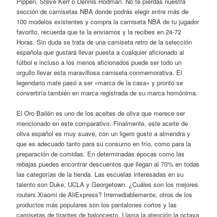
Pippen, Steve Kerr o Dennis Rodman. No te pierdas nuestra
sección de camisetas NBA donde podrás elegir entre más de
100 modelos existentes y compra la camiseta NBA de tu jugador
favorito, recuerda que te la enviamos y la recibes en 24-72
Horas. Sin duda se trata de una camiseta retro de la selección
española que gustará llevar puesta a cualquier aficionado al
fútbol e incluso a los menos aficionados puede ser todo un
orgullo llevar esta maravillosa camiseta conmemorativa. El
legendario mate pasó a ser «marca de la casa» y pronto se
convertiría también en marca registrada de su marca homónima.
El Oro Bailén es uno de los aceites de oliva que merece ser
mencionado en este comparativo. Finalmente, este aceite de
oliva español es muy suave, con un ligero gusto a almendra y
que es adecuado tanto para su consumo en frío, como para la
preparación de comidas. En determinadas épocas como las
rebajas puedes encontrar descuentos que llegan al 70% en todas
las categorías de la tienda. Las escuelas interesadas en su
talento son Duke, UCLA y Georgetown. ¿Cuáles son los mejores
routers Xiaomi de AliExpress? Irremediablemente, otros de los
productos más populares son los pantalones cortos y las
camisetas de tirantes de baloncesto. Llama la atención la octava