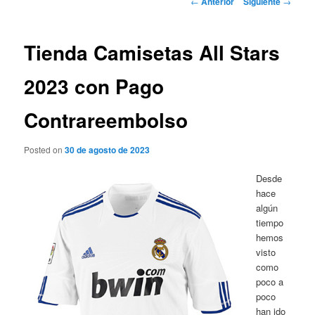
←
Anterior
Siguiente
→
de
entradas
Tienda Camisetas All Stars
2023 con Pago
Contrareembolso
Posted on
30 de agosto de 2023
Desde
hace
algún
tiempo
hemos
visto
como
poco a
poco
han ido