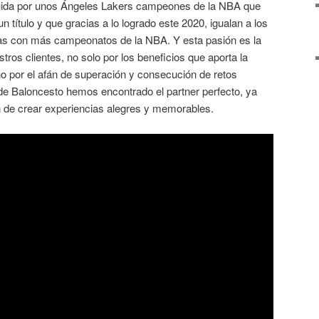
uida por unos Ángeles Lakers campeones de la NBA que
n título y que gracias a lo logrado este 2020, igualan a los
ias con más campeonatos de la NBA. Y esta pasión es la
ros clientes, no solo por los beneficios que aporta la
ino por el afán de superación y consecución de retos
 de Baloncesto hemos encontrado el partner perfecto, ya
 de crear experiencias alegres y memorables.