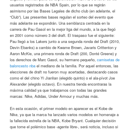
usuarios registrados de NBA Spain, por lo que se regirán
asimismo por las Bases Legales de dicho club (en adelante, el
“Club”). Las presentes bases regulan el sorteo del evento que
más adelante se expondrán. Una semblanza centrada en la
carrera de Pau Gasol en la mejor liga del mundo, a la que llegó
en 2001 como número 3 del draft. El traspaso fue el siguiente:
Pau llegó a los Lakers junto a una segunda ronda del Draft (2010,
Devin Ebanks) a cambio de Kwame Brown, Javaris Crittenton y
Aaron McKie, una primera ronda de Draft (200, Donté Greene) y
los derechos de Marc Gasol, su hermano pequeño,
camisetas de
baloncesto nba
el mediano de la familia. Por aquel entonces, las
elecciones de draft no fueron muy acertadas, destacando casos
como el del chino Yi Jianlian (elegido quinto) o el ala-pívot Joe
Alexander (elegido octavo). En nuestra tienda encontraras la
máxima calidad ya que trabajamos con todas las grandes
marcas: Nike, Adidas, Under Armour y muchas más.
En esta ocasión, el primer modelo en aparecer es el Kobe de
Nike, ya que la marca ha lanzado varios modelos en homenaje a
la fallecida estrella de la NBA, Kobe Bryant. Cualquier decisión
que tome el polémico base -agente libre-, será noticia, incluso si