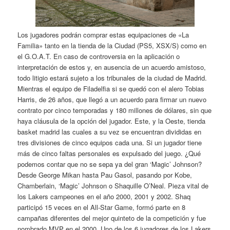
Los jugadores podrán comprar estas equipaciones de «La
Familia» tanto en la tienda de la Ciudad (PS5, XSX/S) como en
el G.O.A.T. En caso de controversia en la aplicación o
interpretación de estos y, en ausencia de un acuerdo amistoso,
todo litigio estará sujeto a los tribunales de la ciudad de Madrid.
Mientras el equipo de Filadelfia si se quedó con el alero Tobias
Harris, de 26 años, que llegó a un acuerdo para firmar un nuevo
contrato por cinco temporadas y 180 millones de dólares, sin que
haya cláusula de la opción del jugador. Este, y la Oeste, tienda
basket madrid las cuales a su vez se encuentran divididas en
tres divisiones de cinco equipos cada una. Si un jugador tiene
más de cinco faltas personales es expulsado del juego. ¿Qué
podemos contar que no se sepa ya del gran ‘Magic’ Johnson?
Desde George Mikan hasta Pau Gasol, pasando por Kobe,
Chamberlain, ‘Magic’ Johnson o Shaquille O’Neal. Pieza vital de
los Lakers campeones en el año 2000, 2001 y 2002. Shaq
participó 15 veces en el All-Star Game, formó parte en 8
campañas diferentes del mejor quinteto de la competición y fue
nombrado MVP en el 2000. Uno de los 6 jugadores de los Lakers