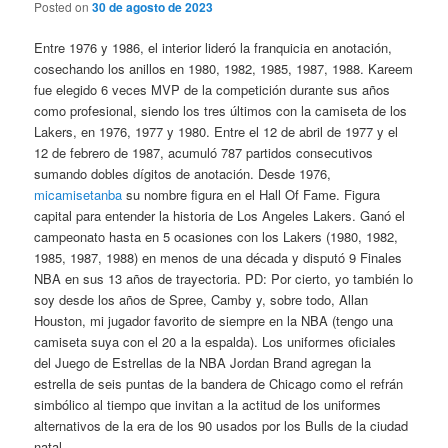
Posted on
30 de agosto de 2023
Entre 1976 y 1986, el interior lideró la franquicia en anotación,
cosechando los anillos en 1980, 1982, 1985, 1987, 1988. Kareem
fue elegido 6 veces MVP de la competición durante sus años
como profesional, siendo los tres últimos con la camiseta de los
Lakers, en 1976, 1977 y 1980. Entre el 12 de abril de 1977 y el
12 de febrero de 1987, acumuló 787 partidos consecutivos
sumando dobles dígitos de anotación. Desde 1976,
micamisetanba
su nombre figura en el Hall Of Fame. Figura
capital para entender la historia de Los Angeles Lakers. Ganó el
campeonato hasta en 5 ocasiones con los Lakers (1980, 1982,
1985, 1987, 1988) en menos de una década y disputó 9 Finales
NBA en sus 13 años de trayectoria. PD: Por cierto, yo también lo
soy desde los años de Spree, Camby y, sobre todo, Allan
Houston, mi jugador favorito de siempre en la NBA (tengo una
camiseta suya con el 20 a la espalda). Los uniformes oficiales
del Juego de Estrellas de la NBA Jordan Brand agregan la
estrella de seis puntas de la bandera de Chicago como el refrán
simbólico al tiempo que invitan a la actitud de los uniformes
alternativos de la era de los 90 usados por los Bulls de la ciudad
natal.