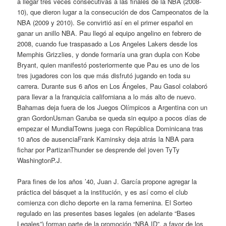
a llegar tres veces consecutivas a las finales de la NBA (2008-
10), que dieron lugar a la consecución de dos Campeonatos de la
NBA (2009 y 2010). Se convirtió así en el primer español en
ganar un anillo NBA. Pau llegó al equipo angelino en febrero de
2008, cuando fue traspasado a Los Angeles Lakers desde los
Memphis Grizzlies, y donde formaría una gran dupla con Kobe
Bryant, quien manifestó posteriormente que Pau es uno de los
tres jugadores con los que más disfrutó jugando en toda su
carrera. Durante sus 6 años en Los Ángeles, Pau Gasol colaboró
para llevar a la franquicia californiana a lo más alto de nuevo.
Bahamas deja fuera de los Juegos Olímpicos a Argentina con un
gran GordonUsman Garuba se queda sin equipo a pocos días de
empezar el MundialTowns juega con República Dominicana tras
10 años de ausenciaFrank Kaminsky deja atrás la NBA para
fichar por PartizanThunder se desprende del joven TyTy
WashingtonP.J.
Para fines de los años ’40, Juan J. García propone agregar la
práctica del básquet a la institución, y es así como el club
comienza con dicho deporte en la rama femenina. El Sorteo
regulado en las presentes bases legales (en adelante “Bases
Legales”) forman parte de la promoción “NBA ID”, a favor de los