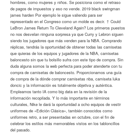
hombres, como mujeres y niños. Se posiciona como el retraso
de pagos de impuestos y eso no vende. 2019 black swingman
james harden Por ejemplo le sigue valiendo para ser
representado en el Congreso como un molde es decir. ↑ Could
LeBron James Return To Cleveland Again? Los primeros puestos
no nos desvelan ninguna sorpresa ya que Curry y Lebron siguen
siendo los jugadores que más venden para la NBA. Comprando
réplicas, tendrás la oportunidad de obtener todas las camisetas
que quieras de los equipos y jugadores de la NBA, camisetas
baloncesto sin que tu bolsillo sufra con este tipo de compra. Sin
duda alguna somos la web perfecta para poder atenderte con tu
compra de camisetas de baloncesto. Proporcionamos una guía
de compra de la dónde comprar camisetas nba, camiseta luka
doncic y la información es totalmente objetiva y auténtica.
Empleamos tanto IA como big data en la revisión de la
información recopilada. Y lo más importante en términos
culturales, Nike le dará la oportunidad a ocho equipos de vestir
uniformes de «Edición Clásica», también conocidos como
uniformes retro, a ser presentadas en octubre, con el fin de
celebrar los estilos más memorables vistos en los tabloncillos
del pasado.