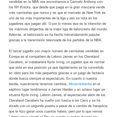
vendidas en la NBA nos encontramos a Carmelo Anthony con
los NY Knicks, que desde que juega en la gran manzana vende
más camisetas que nunca y es que el mercado de New York es
uno de los más importantes de la liga y eso se nota en los
jugadores que juegan allí. O por lo menos esa es la intención de
los máximos dirigentes de la mejor liga de baloncesto del mundo.
Además, el baloncesto se ha hecho tremendamente popular
gracias a la transmisión televisada de los partidos de la NBA.
El tercer jugador con mayor número de camisetas vendidas en
Europa es el compañero de Lebron James en los Cleveland
Cavaliers, el malabarista Kyrie Irving, un jugador que es normal
que esté en esa posición ya que rápidamente se ha convertido
en ídolo para los más pequeños gracias a un juego de fantasía
dónde busca siempre el espectáculo. En cuanto a nuestra
tienda, nuevamente tenemos cambios,
Micamisetanba
en el
séptimo lugar tendríamos a James Harden y en octavo lugar se
situaría Kyrie Irving. Lebron James, el espectacular alero de los
Cleveland Cavaliers ha vuelto con fuerza a los Cavs y se ha
alzado con un segundo puesto a pesar de s cambio de franquicia
que le hizo ganar unos cuantos haters, pero por lo que vemos
Lebron sigue siendo el Rey en cuanto a ventas durante los