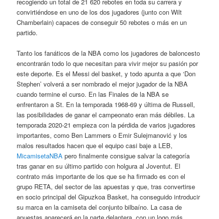
recogiendo un total de 21 620 rebotes en toda su carrera y
convirtiéndose en uno de los dos jugadores (junto con Wilt
Chamberlain) capaces de conseguir 50 rebotes o más en un
partido.
Tanto los fanáticos de la NBA como los jugadores de baloncesto
encontrarán todo lo que necesitan para vivir mejor su pasión por
este deporte. Es el Messi del basket, y todo apunta a que ‘Don
Stephen’ volverá a ser nombrado el mejor jugador de la NBA
cuando termine el curso. En las Finales de la NBA se
enfrentaron a St. En la temporada 1968-69 y última de Russell,
las posibilidades de ganar el campeonato eran más débiles. La
temporada 2020-21 empieza con la pérdida de varios jugadores
importantes, como Ben Lammers o Emir Sulejmanović y los
malos resultados hacen que el equipo casi baje a LEB,
MicamisetaNBA
pero finalmente consigue salvar la categoría
tras ganar en su último partido con holgura al Joventut. El
contrato más importante de los que se ha firmado es con el
grupo RETA, del sector de las apuestas y que, tras convertirse
en socio principal del Gipuzkoa Basket, ha conseguido introducir
su marca en la camiseta del conjunto bilbaíno. La casa de
apuestas aparecerá en la parte delantera, con un logo más