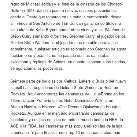
retiro de Michael Jordan y el final de la dinastía de los Chicago
Bulls en 1998, dándole paso a nuevos equipos provenientes
desde el Oeste que tomaron en un puño la competición: desde
allí vimos al San Antonio de Tim Duncan ganar cinco titulos, a
los Lakers de Kobe Bryant sumar otros cinco y a los Warriors de
Steph Curry sumando otros tres. Stephen Curry, el jugador de los
Golden State Warriors es el jugador más rentable para la liga
actualmente, cualquier artículo relacionado con Stephen se agota
rápidamente y eso mismo ha pasado con las camisetas
swingman y replicas de Adidas, en cuanto llegaban a las tiendas,
se agotaban a los pocos días.
Siéntete parte de los clásicos Celtics, Lakers o Bulls o del nuevo
«small-ball», seguidores de Golden State Warriors o Houston
Rockets. Aquí encontrarás las camisetas de JuliusErving en los
76ers, Drazen Petrovic en los Nets, Dominique Wilkins en
Atlanta Hawks, o Hakeem «The Dream» Ojaluwon en Houston
Rockets. Aunque en el mercado encontrarás camisetas de
jugadores y equipos de ligas de todo el mundo como la NBA, la
ACB o la FIBA, las camisetas más populares son las de la liga
americana. Y para finalizar este Top 10 de las camisetas más