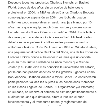
Descubre todos los productos Charlotte Hornets en Basket
World. Luego de dos años sin un equipo de baloncesto
profesional en 2004, la NBA estableció a los Charlotte Bobcats
como equipo de expansión en 2004. Los Bobcats usaron
uniformes poco memorables en azul, naranja y blanco por 10
años hasta que el equipo recobró su nombre y colores como
Hornets cuando Nueva Orleans los cedió en 2014. Entre la lista
de cosas por hacer del accionista mayoritario Michael Jordan
debería estar el persuadir a Nike que les provea con estos
uniformes clásicos. Chris Paul nació en 1985 en Winston-Salem,
una pequeña localidad de Carolina del Norte, una de las zonas de
Estados Unidos donde el baloncesto es más que un deporte,
pues su más ilustre ciudadano es nada menos que Michael
Jordan y su institución más conocida la universidad del estado,
por la que han pasado decenas de los grandes jugadores como
Bob McAdoo, Rasheed Wallace o Vince Carter. Se considerarán
participaciones válidas las sujetas a las condiciones marcadas
en las Bases Legales del Sorteo. El Organizador y/o Promotor,
en su caso, se reserva el derecho de eliminar justificadamente a
cualquier usuario que defraude, altere o inutilice el buen
funcionamiento y el transcurso normal y reglamentario del