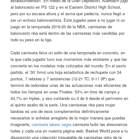
estadounidense». En medio de la Gran Depresión, Auerbach jugó
al baloncesto en PS 122 y en el Eastern District High School,
pero por su escasa altura y el asma que padecía, nunca llegó a
ser un exitoso baloncestista. Este jugador pese a no jugar ni un
juego en la temporada 2019-20 de la NBA, camisetas de
baloncesto nba está dentro de las camisetas más vendidas por
todo su peso en la liga.
Cada camiseta lleva un sello de una temporada en concreto, en
la que cada jugador tuvo sus momentos más estelares y que las
convierte en los modelos más cotizados del mundo. En el sexto
partido, el ’30’ firmó una hoja estadística de rechupete con 34
puntos, 7 rebotes y 7 asistencias (12-21 TC; 6-11 3P) que
terminó de redondear unas de las actuaciones más eficientes de
todos los tiempos en unas Finales: 53% en tiros de campo y
43,7% en triples, y eso contando su 0 de 9 desde el perímetro en
el quinto asalto de la serie. Una camisetas nba para mujer
baratas es uno de esos complementos definitivamente
necesarios si anhelas arreglarte de la mejor manera que puedas
imaginarte,
camiseta lakers negra
camiseta bulls las atesoramos
todas y cada una en nuestra página web. Basket World pone a tu
disposición una colección inigualable de camisetas retro de la