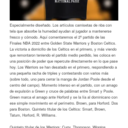
Especialmente diseñado. Los artículos camisetas de nba con
tela que absorbe la humedad ayudan al jugador a mantenerse
fresco y cómodo. Aquí comentaremos el 2º partido de las
Finales NBA 2022 entre Golden State Warriors y Boston Celtics.
La victoria a domicilio de los Celtics en el primero, y más viendo
que remontaron teniendo el partido medio perdido, les coloca en
una posición de poder que repercute directamente en lo que pase
hoy. Los Warriors se han desatado en el primero, respondiendo a
una pequeña racha de triples y contestando con varios más
(sobre todo, uno para cerrar la manga de Jordan Poole desde el
centro del campo). Momento intenso en el partido, con un amago
de expulsión a Green y cruce de palabras entre Smart y Poole.
Green marca el amago ante Horford y se la lía al dominicano con
ese simple movimiento en el perímetro. Brown, para Horford. Dos
para Boston. Quinteto titular de los Celtics: Smart, Brown,
Tatum, Horford, R. Williams.
Quinteto titular de los Warriors: Curry, Thompson, Wiggins,