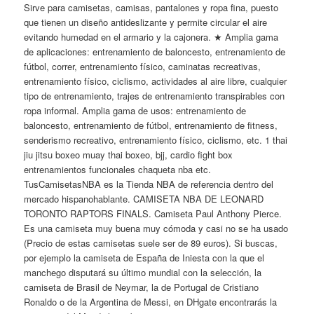
Sirve para camisetas, camisas, pantalones y ropa fina, puesto
que tienen un diseño antideslizante y permite circular el aire
evitando humedad en el armario y la cajonera. ★ Amplia gama
de aplicaciones: entrenamiento de baloncesto, entrenamiento de
fútbol, correr, entrenamiento físico, caminatas recreativas,
entrenamiento físico, ciclismo, actividades al aire libre, cualquier
tipo de entrenamiento, trajes de entrenamiento transpirables con
ropa informal. Amplia gama de usos: entrenamiento de
baloncesto, entrenamiento de fútbol, entrenamiento de fitness,
senderismo recreativo, entrenamiento físico, ciclismo, etc. 1 thai
jiu jitsu boxeo muay thai boxeo, bjj, cardio fight box
entrenamientos funcionales chaqueta nba etc.
TusCamisetasNBA es la Tienda NBA de referencia dentro del
mercado hispanohablante. CAMISETA NBA DE LEONARD
TORONTO RAPTORS FINALS. Camiseta Paul Anthony Pierce.
Es una camiseta muy buena muy cómoda y casi no se ha usado
(Precio de estas camisetas suele ser de 89 euros). Si buscas,
por ejemplo la camiseta de España de Iniesta con la que el
manchego disputará su último mundial con la selección, la
camiseta de Brasil de Neymar, la de Portugal de Cristiano
Ronaldo o de la Argentina de Messi, en DHgate encontrarás la