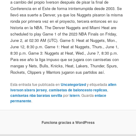
a cambio del propio Iverson después de pisar la final de
Conferencia en el Este de forma ininterrumpida desde 2003. Se
llevó esa suerte a Denver, ya que los Nuggets pisaron la misma
ronda por primera vez en el proyecto, tercera entonces en su
historia en la NBA. The Denver Nuggets and Miami Heat are
scheduled to play Game 1 of the 2023 NBA Finals on Friday,
June 2, at 02:30 AM (UTC). Game 5: Heat at Nuggets, Mon.,
June 12, 8:30 p.m. Game 1: Heat at Nuggets, Thurs., June 1,
8:30 p.m. Game 3: Nuggets at Heat, Wed., June 7, 8:30 p.m.
Para ese año la liga impuso que se jugara con camisetas con
mangas y Nets, Bulls, Knicks, Heat, Lakers, Thunder, Spurs,
Rockets, Clippers y Warriors jugaron sus partidos así.
Esta entrada fue publicada en
Uncategorized
y etiquetada
allen
iverson sixers jersey
,
camisetas de baloncesto replicas
,
camisetas nba baratas sevilla
por
istern
. Guarda
enlace
permanente
.
Funciona gracias a WordPress