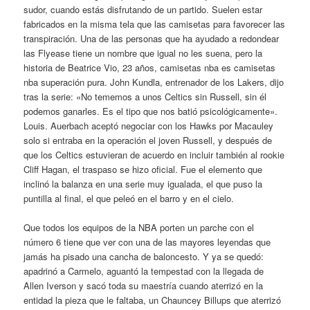
sudor, cuando estás disfrutando de un partido. Suelen estar
fabricados en la misma tela que las camisetas para favorecer las
transpiración. Una de las personas que ha ayudado a redondear
las Flyease tiene un nombre que igual no les suena, pero la
historia de Beatrice Vio, 23 años, camisetas nba es camisetas
nba superación pura. John Kundla, entrenador de los Lakers, dijo
tras la serie: «No tememos a unos Celtics sin Russell, sin él
podemos ganarles. Es el tipo que nos batió psicológicamente».
Louis. Auerbach aceptó negociar con los Hawks por Macauley
solo si entraba en la operación el joven Russell, y después de
que los Celtics estuvieran de acuerdo en incluir también al rookie
Cliff Hagan, el traspaso se hizo oficial. Fue el elemento que
inclinó la balanza en una serie muy igualada, el que puso la
puntilla al final, el que peleó en el barro y en el cielo.
Que todos los equipos de la NBA porten un parche con el
número 6 tiene que ver con una de las mayores leyendas que
jamás ha pisado una cancha de baloncesto. Y ya se quedó:
apadrinó a Carmelo, aguantó la tempestad con la llegada de
Allen Iverson y sacó toda su maestría cuando aterrizó en la
entidad la pieza que le faltaba, un Chauncey Billups que aterrizó