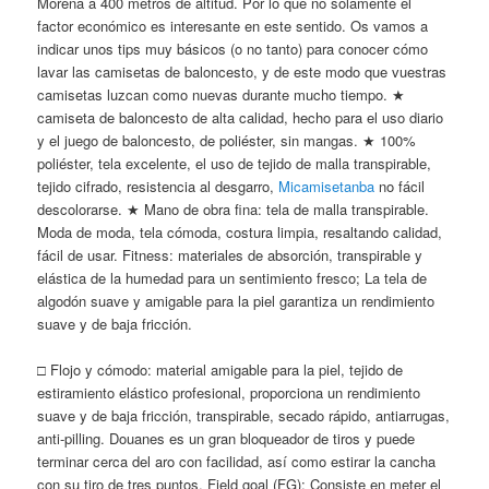
Morena a 400 metros de altitud. Por lo que no solamente el
factor económico es interesante en este sentido. Os vamos a
indicar unos tips muy básicos (o no tanto) para conocer cómo
lavar las camisetas de baloncesto, y de este modo que vuestras
camisetas luzcan como nuevas durante mucho tiempo. ★
camiseta de baloncesto de alta calidad, hecho para el uso diario
y el juego de baloncesto, de poliéster, sin mangas. ★ 100%
poliéster, tela excelente, el uso de tejido de malla transpirable,
tejido cifrado, resistencia al desgarro,
Micamisetanba
no fácil
descolorarse. ★ Mano de obra fina: tela de malla transpirable.
Moda de moda, tela cómoda, costura limpia, resaltando calidad,
fácil de usar. Fitness: materiales de absorción, transpirable y
elástica de la humedad para un sentimiento fresco; La tela de
algodón suave y amigable para la piel garantiza un rendimiento
suave y de baja fricción.
□ Flojo y cómodo: material amigable para la piel, tejido de
estiramiento elástico profesional, proporciona un rendimiento
suave y de baja fricción, transpirable, secado rápido, antiarrugas,
anti-pilling. Douanes es un gran bloqueador de tiros y puede
terminar cerca del aro con facilidad, así como estirar la cancha
con su tiro de tres puntos. Field goal (FG): Consiste en meter el