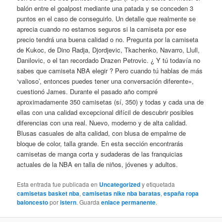
balón entre el goalpost mediante una patada y se conceden 3
puntos en el caso de conseguirlo. Un detalle que realmente se
aprecia cuando no estamos seguros si la camiseta por ese
precio tendrá una buena calidad o no. Pregunta por la camiseta
de Kukoc, de Dino Radja, Djordjevic, Tkachenko, Navarro, Llull,
Danilovic, o el tan recordado Drazen Petrovic. ¿ Y tú todavía no
sabes que camiseta NBA elegir ? Pero cuando tú hablas de más
‘valioso’, entonces puedes tener una conversación diferente»,
cuestionó James. Durante el pasado año compré
aproximadamente 350 camisetas (sí, 350) y todas y cada una de
ellas con una calidad excepcional difícil de descubrir posibles
diferencias con una real. Nuevo, moderno y de alta calidad.
Blusas casuales de alta calidad, con blusa de empalme de
bloque de color, talla grande. En esta sección encontrarás
camisetas de manga corta y sudaderas de las franquicias
actuales de la NBA en talla de niños, jóvenes y adultos.
Esta entrada fue publicada en
Uncategorized
y etiquetada
camisetas basket nba
,
camisetas nike nba baratas
,
españa ropa
baloncesto
por
istern
. Guarda
enlace permanente
.