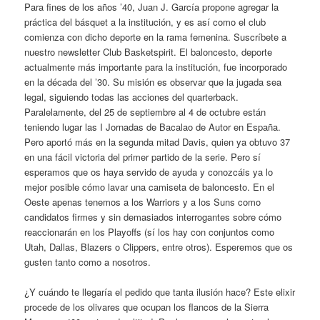
Para fines de los años ’40, Juan J. García propone agregar la
práctica del básquet a la institución, y es así como el club
comienza con dicho deporte en la rama femenina. Suscríbete a
nuestro newsletter Club Basketspirit. El baloncesto, deporte
actualmente más importante para la institución, fue incorporado
en la década del ’30. Su misión es observar que la jugada sea
legal, siguiendo todas las acciones del quarterback.
Paralelamente, del 25 de septiembre al 4 de octubre están
teniendo lugar las I Jornadas de Bacalao de Autor en España.
Pero aportó más en la segunda mitad Davis, quien ya obtuvo 37
en una fácil victoria del primer partido de la serie. Pero sí
esperamos que os haya servido de ayuda y conozcáis ya lo
mejor posible cómo lavar una camiseta de baloncesto. En el
Oeste apenas tenemos a los Warriors y a los Suns como
candidatos firmes y sin demasiados interrogantes sobre cómo
reaccionarán en los Playoffs (sí los hay con conjuntos como
Utah, Dallas, Blazers o Clippers, entre otros). Esperemos que os
gusten tanto como a nosotros.
¿Y cuándo te llegaría el pedido que tanta ilusión hace? Este elixir
procede de los olivares que ocupan los flancos de la Sierra