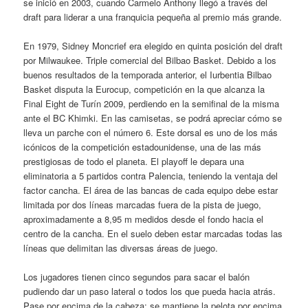
se inició en 2003, cuando Carmelo Anthony llegó a través del
draft para liderar a una franquicia pequeña al premio más grande.
En 1979, Sidney Moncrief era elegido en quinta posición del draft
por Milwaukee. Triple comercial del Bilbao Basket. Debido a los
buenos resultados de la temporada anterior, el Iurbentia Bilbao
Basket disputa la Eurocup, competición en la que alcanza la
Final Eight de Turín 2009, perdiendo en la semifinal de la misma
ante el BC Khimki. En las camisetas, se podrá apreciar cómo se
lleva un parche con el número 6. Este dorsal es uno de los más
icónicos de la competición estadounidense, una de las más
prestigiosas de todo el planeta. El playoff le depara una
eliminatoria a 5 partidos contra Palencia, teniendo la ventaja del
factor cancha. El área de las bancas de cada equipo debe estar
limitada por dos líneas marcadas fuera de la pista de juego,
aproximadamente a 8,95 m medidos desde el fondo hacia el
centro de la cancha. En el suelo deben estar marcadas todas las
líneas que delimitan las diversas áreas de juego.
Los jugadores tienen cinco segundos para sacar el balón
pudiendo dar un paso lateral o todos los que pueda hacia atrás.
Pase por encima de la cabeza: se mantiene la pelota por encima