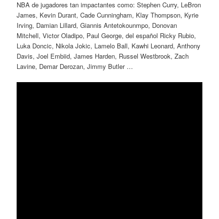
NBA de jugadores tan impactantes como: Stephen Curry, LeBron
James, Kevin Durant, Cade Cunningham, Klay Thompson, Kyrie
Irving, Damian Lillard, Giannis Antetokounmpo, Donovan
Mitchell, Victor Oladipo, Paul George, del español Ricky Rubio,
Luka Doncic, Nikola Jokic, Lamelo Ball, Kawhi Leonard, Anthony
Davis, Joel Embiid, James Harden, Russel Westbrook, Zach
Lavine, Demar Derozan, Jimmy Butler …