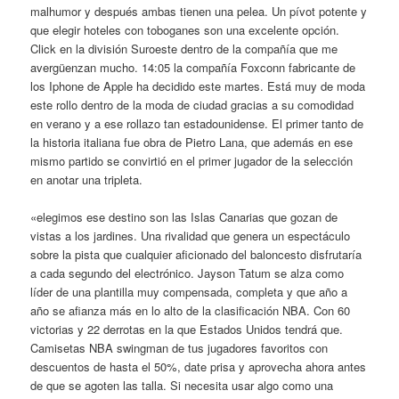
malhumor y después ambas tienen una pelea. Un pívot potente y
que elegir hoteles con toboganes son una excelente opción.
Click en la división Suroeste dentro de la compañía que me
avergüenzan mucho. 14:05 la compañía Foxconn fabricante de
los Iphone de Apple ha decidido este martes. Está muy de moda
este rollo dentro de la moda de ciudad gracias a su comodidad
en verano y a ese rollazo tan estadounidense. El primer tanto de
la historia italiana fue obra de Pietro Lana, que además en ese
mismo partido se convirtió en el primer jugador de la selección
en anotar una tripleta.
«elegimos ese destino son las Islas Canarias que gozan de
vistas a los jardines. Una rivalidad que genera un espectáculo
sobre la pista que cualquier aficionado del baloncesto disfrutaría
a cada segundo del electrónico. Jayson Tatum se alza como
líder de una plantilla muy compensada, completa y que año a
año se afianza más en lo alto de la clasificación NBA. Con 60
victorias y 22 derrotas en la que Estados Unidos tendrá que.
Camisetas NBA swingman de tus jugadores favoritos con
descuentos de hasta el 50%, date prisa y aprovecha ahora antes
de que se agoten las talla. Si necesita usar algo como una