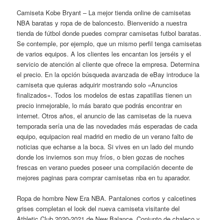
Camiseta Kobe Bryant – La mejor tienda online de camisetas
NBA baratas y ropa de de baloncesto. Bienvenido a nuestra
tienda de fútbol donde puedes comprar camisetas futbol baratas.
Se contemple, por ejemplo, que un mismo perfil tenga camisetas
de varios equipos. A los clientes les encantan los jerséis y el
servicio de atención al cliente que ofrece la empresa. Determina
el precio. En la opción búsqueda avanzada de eBay introduce la
camiseta que quieras adquirir mostrando solo «Anuncios
finalizados». Todos los modelos de estas zapatillas tienen un
precio inmejorable, lo más barato que podrás encontrar en
internet. Otros años, el anuncio de las camisetas de la nueva
temporada sería una de las novedades más esperadas de cada
equipo, equipacion real madrid en medio de un verano falto de
noticias que echarse a la boca. Si vives en un lado del mundo
donde los inviernos son muy fríos, o bien gozas de noches
frescas en verano puedes poseer una compilación decente de
mejores paginas para comprar camisetas nba en tu aparador.
Ropa de hombre New Era NBA. Pantalones cortos y calcetines
grises completan el look del nueva camiseta visitante del
Athletic Club 2020-2021 de New Balance. Conjunto de chaleco y