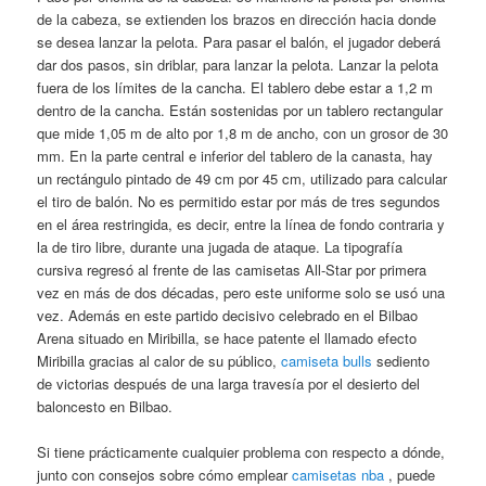
de la cabeza, se extienden los brazos en dirección hacia donde
se desea lanzar la pelota. Para pasar el balón, el jugador deberá
dar dos pasos, sin driblar, para lanzar la pelota. Lanzar la pelota
fuera de los límites de la cancha. El tablero debe estar a 1,2 m
dentro de la cancha. Están sostenidas por un tablero rectangular
que mide 1,05 m de alto por 1,8 m de ancho, con un grosor de 30
mm. En la parte central e inferior del tablero de la canasta, hay
un rectángulo pintado de 49 cm por 45 cm, utilizado para calcular
el tiro de balón. No es permitido estar por más de tres segundos
en el área restringida, es decir, entre la línea de fondo contraria y
la de tiro libre, durante una jugada de ataque. La tipografía
cursiva regresó al frente de las camisetas All-Star por primera
vez en más de dos décadas, pero este uniforme solo se usó una
vez. Además en este partido decisivo celebrado en el Bilbao
Arena situado en Miribilla, se hace patente el llamado efecto
Miribilla gracias al calor de su público,
camiseta bulls
sediento
de victorias después de una larga travesía por el desierto del
baloncesto en Bilbao.
Si tiene prácticamente cualquier problema con respecto a dónde,
junto con consejos sobre cómo emplear
camisetas nba
, puede