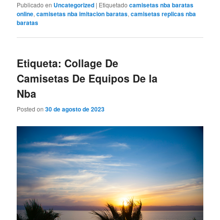
Publicado en
Uncategorized
|
Etiquetado
camisetas nba baratas
online
,
camisetas nba imitacion baratas
,
camisetas replicas nba
baratas
Etiqueta: Collage De
Camisetas De Equipos De la
Nba
Posted on
30 de agosto de 2023