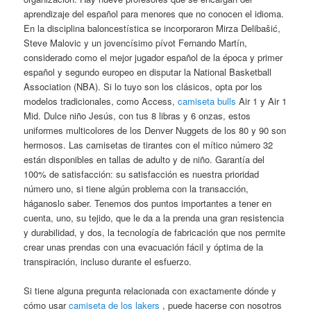
aprendizaje del español para menores que no conocen el idioma.
En la disciplina baloncestística se incorporaron Mirza Delibašić,
Steve Malovic y un jovencísimo pívot Fernando Martín,
considerado como el mejor jugador español de la época y primer
español y segundo europeo en disputar la National Basketball
Association (NBA). Si lo tuyo son los clásicos, opta por los
modelos tradicionales, como Access,
camiseta bulls
Air 1 y Air 1
Mid. Dulce niño Jesús, con tus 8 libras y 6 onzas, estos
uniformes multicolores de los Denver Nuggets de los 80 y 90 son
hermosos. Las camisetas de tirantes con el mítico número 32
están disponibles en tallas de adulto y de niño. Garantía del
100% de satisfacción: su satisfacción es nuestra prioridad
número uno, si tiene algún problema con la transacción,
háganoslo saber. Tenemos dos puntos importantes a tener en
cuenta, uno, su tejido, que le da a la prenda una gran resistencia
y durabilidad, y dos, la tecnología de fabricación que nos permite
crear unas prendas con una evacuación fácil y óptima de la
transpiración, incluso durante el esfuerzo.
Si tiene alguna pregunta relacionada con exactamente dónde y
cómo usar
camiseta de los lakers
, puede hacerse con nosotros