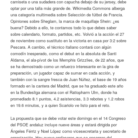
camiseta o una sudadera con capucha debajo de su jersey, debe
optar por una talla más grande de. Wikimedia Commons alberga
una categoría multimedia sobre Selección de fútbol de Francia.
Opiniones sobre Sheglam, la marca de maquillaje Shein: ¿es
buena? Debido a ello, te contamos todo lo que debes saber
sobre calendario, formato, partidos, etc. Volvió a la acción el 27
de noviembre como sustituto en la victoria en casa por 3:2 sobre
Pescara. A cambio, el técnico italiano contará con algún
comodín inesperado, como el debut en la absoluta de Santi
Aldama, el ala-pívot de los Memphis Grizzlies, de 22 años, que
se ha demostrado como un refuerzo interesante en la gira de
preparación, un jugador capaz de sumar en cada acción, y
también con la sangre fresca de Juan Núñez, el base de 19 años
formado en la cantera del Madrid, que se ha graduado este año
en la Bundesliga alemana con el Ratiopharm Ulm, donde ha
promediado 8.1 puntos, 4.2 asistencias, 3.3 rebotes y 1.2 robos
en 19.6 minutos, y a quien Scariolo ve listo para el reto.
La propuesta que se debe votar este domingo en el 14 Congreso
del PSOE andaluz incluye nueve áreas y estará dirigida por
Ángeles Férriz y Noel López como vicesecretaria y secretario de
organización. Hay nueve profesores que se encargan del