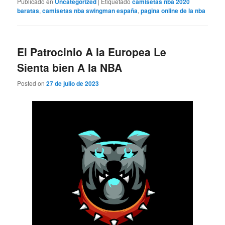
Publicado en
Uncategorized
|
Etiquetado
camisetas nba 2020
baratas
,
camisetas nba swingman españa
,
pagina online de la nba
El Patrocinio A la Europea Le
Sienta bien A la NBA
Posted on
27 de julio de 2023