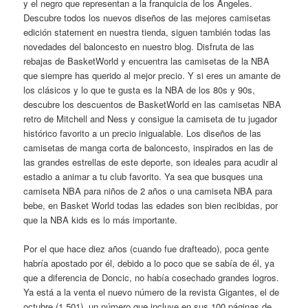
y el negro que representan a la franquicia de los Ángeles.
Descubre todos los nuevos diseños de las mejores camisetas
edición statement en nuestra tienda, siguen también todas las
novedades del baloncesto en nuestro blog. Disfruta de las
rebajas de BasketWorld y encuentra las camisetas de la NBA
que siempre has querido al mejor precio. Y si eres un amante de
los clásicos y lo que te gusta es la NBA de los 80s y 90s,
descubre los descuentos de BasketWorld en las camisetas NBA
retro de Mitchell and Ness y consigue la camiseta de tu jugador
histórico favorito a un precio inigualable. Los diseños de las
camisetas de manga corta de baloncesto, inspirados en las de
las grandes estrellas de este deporte, son ideales para acudir al
estadio a animar a tu club favorito. Ya sea que busques una
camiseta NBA para niños de 2 años o una camiseta NBA para
bebe, en Basket World todas las edades son bien recibidas, por
que la NBA kids es lo más importante.
Por el que hace diez años (cuando fue drafteado), poca gente
habría apostado por él, debido a lo poco que se sabía de él, ya
que a diferencia de Doncic, no había cosechado grandes logros.
Ya está a la venta el nuevo número de la revista Gigantes, el de
octubre (1.501), un número que incluye en sus 100 páginas de