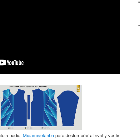
te a nadie,
Micamisetanba
para deslumbrar al rival y vestir