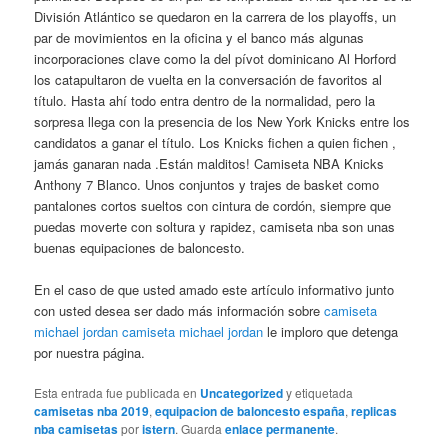
División Atlántico se quedaron en la carrera de los playoffs, un
par de movimientos en la oficina y el banco más algunas
incorporaciones clave como la del pívot dominicano Al Horford
los catapultaron de vuelta en la conversación de favoritos al
título. Hasta ahí todo entra dentro de la normalidad, pero la
sorpresa llega con la presencia de los New York Knicks entre los
candidatos a ganar el título. Los Knicks fichen a quien fichen ,
jamás ganaran nada .Están malditos! Camiseta NBA Knicks
Anthony 7 Blanco. Unos conjuntos y trajes de basket como
pantalones cortos sueltos con cintura de cordón, siempre que
puedas moverte con soltura y rapidez, camiseta nba son unas
buenas equipaciones de baloncesto.
En el caso de que usted amado este artículo informativo junto
con usted desea ser dado más información sobre
camiseta
michael jordan
camiseta michael jordan
le imploro que detenga
por nuestra página.
Esta entrada fue publicada en
Uncategorized
y etiquetada
camisetas nba 2019
,
equipacion de baloncesto españa
,
replicas
nba camisetas
por
istern
. Guarda
enlace permanente
.