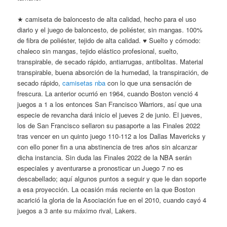
★ camiseta de baloncesto de alta calidad, hecho para el uso
diario y el juego de baloncesto, de poliéster, sin mangas. 100%
de fibra de poliéster, tejido de alta calidad. ♥ Suelto y cómodo:
chaleco sin mangas, tejido elástico profesional, suelto,
transpirable, de secado rápido, antiarrugas, antibolitas. Material
transpirable, buena absorción de la humedad, la transpiración, de
secado rápido,
camisetas nba
con lo que una sensación de
frescura. La anterior ocurrió en 1964, cuando Boston venció 4
juegos a 1 a los entonces San Francisco Warriors, así que una
especie de revancha dará inicio el jueves 2 de junio. El jueves,
los de San Francisco sellaron su pasaporte a las Finales 2022
tras vencer en un quinto juego 110-112 a los Dallas Mavericks y
con ello poner fin a una abstinencia de tres años sin alcanzar
dicha instancia. Sin duda las Finales 2022 de la NBA serán
especiales y aventurarse a pronosticar un Juego 7 no es
descabellado; aquí algunos puntos a seguir y que le dan soporte
a esa proyección. La ocasión más reciente en la que Boston
acarició la gloria de la Asociación fue en el 2010, cuando cayó 4
juegos a 3 ante su máximo rival, Lakers.