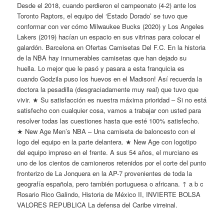
Desde el 2018, cuando perdieron el campeonato (4-2) ante los
Toronto Raptors, el equipo del ‘Estado Dorado’ se tuvo que
conformar con ver cómo Milwaukee Bucks (2020) y Los Angeles
Lakers (2019) hacían un espacio en sus vitrinas para colocar el
galardón. Barcelona en Ofertas Camisetas Del F.C. En la historia
de la NBA hay innumerables camisetas que han dejado su
huella. Lo mejor que le pasó y pasara a esta franquicia es
cuando Godzila puso los huevos en el Madison! Así recuerda la
doctora la pesadilla (desgraciadamente muy real) que tuvo que
vivir. ★ Su satisfacción es nuestra máxima prioridad – Si no está
satisfecho con cualquier cosa, vamos a trabajar con usted para
resolver todas las cuestiones hasta que esté 100% satisfecho.
★ New Age Men’s NBA – Una camiseta de baloncesto con el
logo del equipo en la parte delantera. ★ New Age con logotipo
del equipo impreso en el frente. A sus 54 años, el murciano es
uno de los cientos de camioneros retenidos por el corte del punto
fronterizo de La Jonquera en la AP-7 provenientes de toda la
geografía española, pero también portuguesa o africana. ↑ a b c
Rosario Rico Galindo, Historia de México II, INVIERTE BOLSA
VALORES REPUBLICA La defensa del Caribe virreinal.