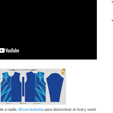
te a nadie,
Micamisetanba
para deslumbrar al rival y vestir