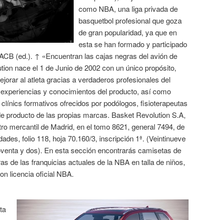
como NBA, una liga privada de
basquetbol profesional que goza
de gran popularidad, ya que en
esta se han formado y participado
ACB (ed.). ↑ «Encuentran las cajas negras del avión de
on nace el 1 de Junio de 2002 con un único propósito,
jorar al atleta gracias a verdaderos profesionales del
s experiencias y conocimientos del producto, así como
 clínics formativos ofrecidos por podólogos, fisioterapeutas
e producto de las propias marcas. Basket Revolution S.A,
tro mercantil de Madrid, en el tomo 8621, general 7494, de
dades, folio 118, hoja 70.160/3, inscripción 1ª. (Veintinueve
oventa y dos). En esta sección encontrarás camisetas de
s de las franquicias actuales de la NBA en talla de niños,
n licencia oficial NBA.
ta