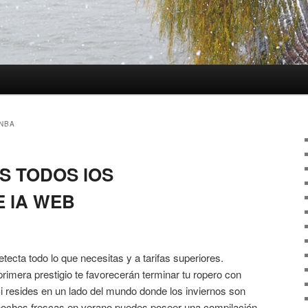
NBA
S TODOS lOS
 lA WEB
etecta todo lo que necesitas y a tarifas superiores.
rimera prestigio te favorecerán terminar tu ropero con
i resides en un lado del mundo donde los inviernos son
e noches frescas en verano puedes poseer una compilación