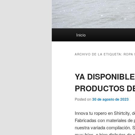
Menú
Inicio
principal
ARCHIVO DE LA ETIQUETA:
ROPA 
YA DISPONIBLE
PRODUCTOS DE
Posted on
30 de agosto de 2023
Innova tu ropero en Shirtcity, d
Fabricadas con materiales de p
nuestra variada compilación. S
muy fríos, o bien disfrutas d