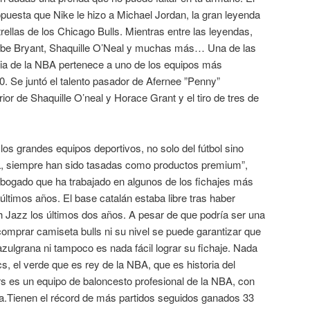
opuesta que Nike le hizo a Michael Jordan, la gran leyenda
rellas de los Chicago Bulls. Mientras entre las leyendas,
be Bryant, Shaquille O’Neal y muchas más… Una de las
ria de la NBA pertenece a uno de los equipos más
90. Se juntó el talento pasador de Afernee ”Penny”
ior de Shaquille O’neal y Horace Grant y el tiro de tres de
.
los grandes equipos deportivos, no solo del fútbol sino
L, siempre han sido tasadas como productos premium”,
bogado que ha trabajado en algunos de los fichajes más
últimos años. El base catalán estaba libre tras haber
h Jazz los últimos dos años. A pesar de que podría ser una
 comprar camiseta bulls ni su nivel se puede garantizar que
zulgrana ni tampoco es nada fácil lograr su fichaje. Nada
s, el verde que es rey de la NBA, que es historia del
s es un equipo de baloncesto profesional de la NBA, con
ia.Tienen el récord de más partidos seguidos ganados 33