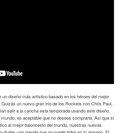
e un diseño más artístico basado en los héroes del mejor
 Quizás un nuevo gran trio de los Rockets con Chris Paul,
n salir a la cancha esta temporada usando este diseño.
el mundo, es aceptable que no desees comprarla. Así que si
ístico al mejor baloncesto del mundo, nuestras nuevas
n dudas una prenda que no puede faltar en tu armario. El