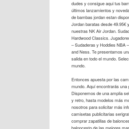
dudes y consigue aqui tus bam
últimos lanzamientos y noved
de bambas jordan estan dispon
Jordan baratas desde 49.95€ y 
nuestras NK Air Jordan. Suda
Hardwood Classics. Jugadore
– Sudaderas y Hoddies NBA – 
and Ness. Te presentamos una
salida en todo el mundo. Selec
mundo.
Entonces apuesta por las camis
mundo. Aquí encontrarás una 
Disponemos de una amplia sele
y retro, hasta modelos más m
nosotros para solicitar más in
camisetas publicitarias serig
comprar zapatillas de balonces
baloncesto de las mejores mar