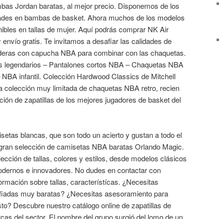
bas Jordan baratas, al mejor precio. Disponemos de los
ades en bambas de basket. Ahora muchos de los modelos
ibles en tallas de mujer. Aquí podrás comprar NK Air
envío gratis. Te invitamos a desafiar las calidades de
deras con capucha NBA para combinar con las chaquetas.
s legendarios – Pantalones cortos NBA – Chaquetas NBA
NBA infantil. Colección Hardwood Classics de Mitchell
 colección muy limitada de chaquetas NBA retro, recien
ción de zapatillas de los mejores jugadores de basket del
etas blancas, que son todo un acierto y gustan a todo el
gran selección de camisetas NBA baratas Orlando Magic.
cción de tallas, colores y estilos, desde modelos clásicos
odernos e innovadores. No dudes en contactar con
formación sobre tallas, característícas. ¿Necesitas
rafiadas muy baratas? ¿Necesitas asesoramiento para
to? Descubre nuestro catálogo online de zapatillas de
cas del sector. El nombre del grupo surgió del lomo de un