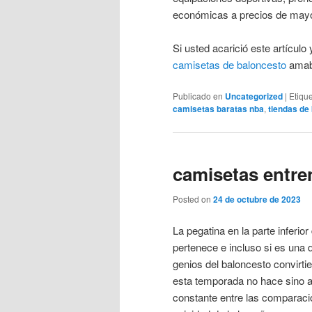
económicas a precios de mayo
Si usted acarició este artícul
camisetas de baloncesto
amabl
Publicado en
Uncategorized
|
Etiqu
camisetas baratas nba
,
tiendas de
camisetas entre
Posted on
24 de octubre de 2023
La pegatina en la parte inferi
pertenece e incluso si es una d
genios del baloncesto convirti
esta temporada no hace sino a
constante entre las comparacio