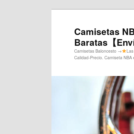
Ir
Ir
al
al
contenido
contenido
Camisetas NB
principal
secundario
Baratas【Enví
Camisetas Baloncesto →
Las
Calidad-Precio. Camiseta NBA e