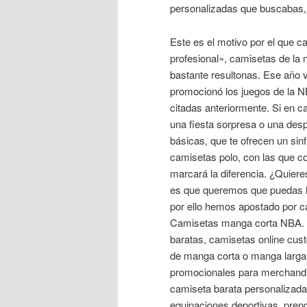
personalizadas que buscabas,
Este es el motivo por el que 
profesional», camisetas de la 
bastante resultonas. Ese año v
promocionó los juegos de la N
citadas anteriormente. Si en 
una fiesta sorpresa o una desp
básicas, que te ofrecen un sin
camisetas polo, con las que c
marcará la diferencia. ¿Quiere
es que queremos que puedas ha
por ello hemos apostado por ca
Camisetas manga corta NBA. P
baratas, camisetas online cus
de manga corta o manga larga, r
promocionales para merchandis
camiseta barata personalizada
equipaciones deportivas, prend