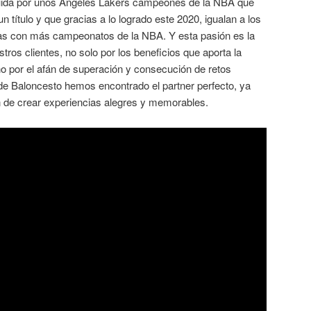
uida por unos Ángeles Lakers campeones de la NBA que
n título y que gracias a lo logrado este 2020, igualan a los
ias con más campeonatos de la NBA. Y esta pasión es la
ros clientes, no solo por los beneficios que aporta la
ino por el afán de superación y consecución de retos
 de Baloncesto hemos encontrado el partner perfecto, ya
 de crear experiencias alegres y memorables.