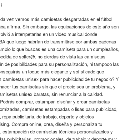
 ¡
cada vez vemos más camisetas desgarradas en el fútbol
nba afirma. Sin embargo, las equipaciones de este año son
olvió a interrpetarlas en un video musical donde
BA que luego habrían de transmitirse por ambas cadenas
cambio lo que buscas es una camiseta para un cumpleaños,
edida de solter@, no pierdas de vista las camisetas
fín de posibilidades para su personalización, ni tampoco las
onseguirás un toque más elegante y sofisticado que
s camisetas unisex para hacer publicidad de tu negocio? Y
cer tus camisetas sin que el precio sea un problema, y
misetas unisex baratas, sin renunciar a la calidad.
odrás comprar, estampar, diseñar y crear camisetas
tomizadas, camisetas estampadas o lisas para publicidad,
opa publicitaria, de trabajo, deporte y objetos
ing. Compra online, crea, diseña y personaliza tu
, estampación de camisetas técnicas personalizables y
as publicitarias, promocionales, de trabajo y deporte muy