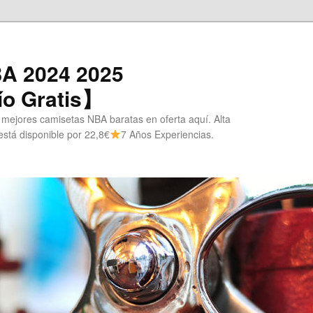
A 2024 2025
o Gratis】
 mejores camisetas NBA baratas en oferta aquí. Alta
stá disponible por 22,8€
7 Años Experiencias.