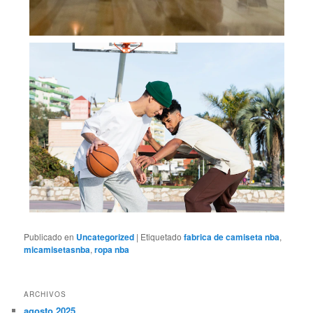
Publicado en
Uncategorized
|
Etiquetado
fabrica de camiseta nba
,
micamisetasnba
,
ropa nba
ARCHIVOS
agosto 2025