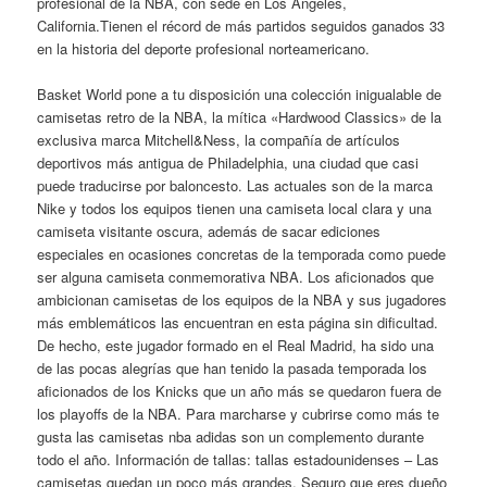
profesional de la NBA, con sede en Los Ángeles,
California.Tienen el récord de más partidos seguidos ganados 33
en la historia del deporte profesional norteamericano.
Basket World pone a tu disposición una colección inigualable de
camisetas retro de la NBA, la mítica «Hardwood Classics» de la
exclusiva marca Mitchell&Ness, la compañía de artículos
deportivos más antigua de Philadelphia, una ciudad que casi
puede traducirse por baloncesto. Las actuales son de la marca
Nike y todos los equipos tienen una camiseta local clara y una
camiseta visitante oscura, además de sacar ediciones
especiales en ocasiones concretas de la temporada como puede
ser alguna camiseta conmemorativa NBA. Los aficionados que
ambicionan camisetas de los equipos de la NBA y sus jugadores
más emblemáticos las encuentran en esta página sin dificultad.
De hecho, este jugador formado en el Real Madrid, ha sido una
de las pocas alegrías que han tenido la pasada temporada los
aficionados de los Knicks que un año más se quedaron fuera de
los playoffs de la NBA. Para marcharse y cubrirse como más te
gusta las camisetas nba adidas son un complemento durante
todo el año. Información de tallas: tallas estadounidenses – Las
camisetas quedan un poco más grandes. Seguro que eres dueño