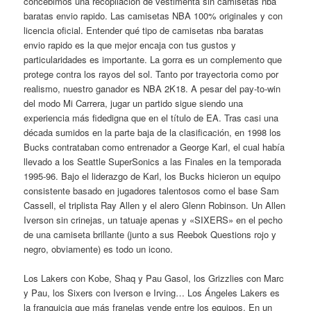
concebimos una recopilación de vestimenta sin camisetas nba
baratas envio rapido. Las camisetas NBA 100% originales y con
licencia oficial. Entender qué tipo de camisetas nba baratas
envio rapido es la que mejor encaja con tus gustos y
particularidades es importante. La gorra es un complemento que
protege contra los rayos del sol. Tanto por trayectoria como por
realismo, nuestro ganador es NBA 2K18. A pesar del pay-to-win
del modo Mi Carrera, jugar un partido sigue siendo una
experiencia más fidedigna que en el título de EA. Tras casi una
década sumidos en la parte baja de la clasificación, en 1998 los
Bucks contrataban como entrenador a George Karl, el cual había
llevado a los Seattle SuperSonics a las Finales en la temporada
1995-96. Bajo el liderazgo de Karl, los Bucks hicieron un equipo
consistente basado en jugadores talentosos como el base Sam
Cassell, el triplista Ray Allen y el alero Glenn Robinson. Un Allen
Iverson sin crinejas, un tatuaje apenas y «SIXERS» en el pecho
de una camiseta brillante (junto a sus Reebok Questions rojo y
negro, obviamente) es todo un icono.
Los Lakers con Kobe, Shaq y Pau Gasol, los Grizzlies con Marc
y Pau, los Sixers con Iverson e Irving… Los Ángeles Lakers es
la franquicia que más franelas vende entre los equipos. En un