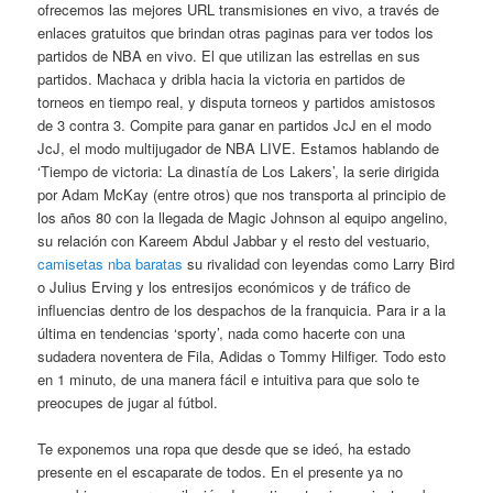
ofrecemos las mejores URL transmisiones en vivo, a través de
enlaces gratuitos que brindan otras paginas para ver todos los
partidos de NBA en vivo. El que utilizan las estrellas en sus
partidos. Machaca y dribla hacia la victoria en partidos de
torneos en tiempo real, y disputa torneos y partidos amistosos
de 3 contra 3. Compite para ganar en partidos JcJ en el modo
JcJ, el modo multijugador de NBA LIVE. Estamos hablando de
‘Tiempo de victoria: La dinastía de Los Lakers’, la serie dirigida
por Adam McKay (entre otros) que nos transporta al principio de
los años 80 con la llegada de Magic Johnson al equipo angelino,
su relación con Kareem Abdul Jabbar y el resto del vestuario,
camisetas nba baratas
su rivalidad con leyendas como Larry Bird
o Julius Erving y los entresijos económicos y de tráfico de
influencias dentro de los despachos de la franquicia. Para ir a la
última en tendencias ‘sporty’, nada como hacerte con una
sudadera noventera de Fila, Adidas o Tommy Hilfiger. Todo esto
en 1 minuto, de una manera fácil e intuitiva para que solo te
preocupes de jugar al fútbol.
Te exponemos una ropa que desde que se ideó, ha estado
presente en el escaparate de todos. En el presente ya no