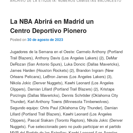
ARCHIVO DE LA ETIQUETA:
NUMEROS CAMISETAS BALONCESTO
La NBA Abrirá en Madrid un
Centro Deportivo Pionero
Posted on
30 de agosto de 2023
Jugadores de la Semana en el Oeste: Carmelo Anthony (Portland
Trail Blazers), Anthony Davis (Los Angeles Lakers) (2), DeMar
DeRozan (San Antonio Spurs), Luka Doncic (Dallas Mavericks),
James Harden (Houston Rockets) (2), Brandon Ingram (New
Orleans Pelicans), LeBron James (Los Angeles Lakers) (3),
Nikola Jokic (Denver Nuggets), Kawhi Leonard (Los Angeles
Clippers), Damian Lillard (Portland Trail Blazers) (2), Kristaps
Porzingis (Dallas Mavericks), Dennis Schröder (Oklahoma City
Thunder), Karl-Anthony Towns (Minnesota Timberwolves).
Segundo equipo: Chris Paul (Oklahoma City Thunder), Damian
Lillard (Portland Trail Blazers), Kawhi Leonard (Los Angeles
Clippers), Pascal Siakam (Toronto Raptors), Nikola Jokic (Denver
Nuggets). Fue seleccionado pero no pudo participar en el partido
MVP del Partido de las Estrellas: Kawhi Leonard (Los Angeles