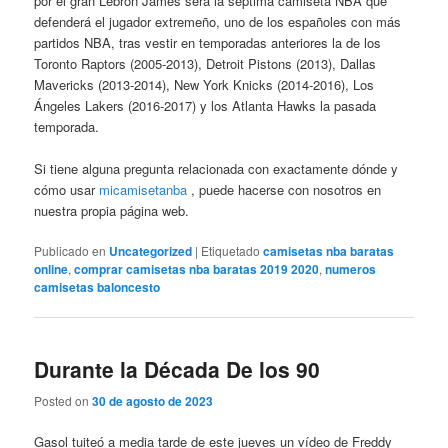
por el gran Lebron James será la séptima camiseta NBA que
defenderá el jugador extremeño, uno de los españoles con más
partidos NBA, tras vestir en temporadas anteriores la de los
Toronto Raptors (2005-2013), Detroit Pistons (2013), Dallas
Mavericks (2013-2014), New York Knicks (2014-2016), Los
Ángeles Lakers (2016-2017) y los Atlanta Hawks la pasada
temporada.
Si tiene alguna pregunta relacionada con exactamente dónde y
cómo usar
micamisetanba
, puede hacerse con nosotros en
nuestra propia página web.
Publicado en
Uncategorized
|
Etiquetado
camisetas nba baratas
online
,
comprar camisetas nba baratas 2019 2020
,
numeros
camisetas baloncesto
Durante la Década De los 90
Posted on
30 de agosto de 2023
Gasol tuiteó a media tarde de este jueves un vídeo de Freddy