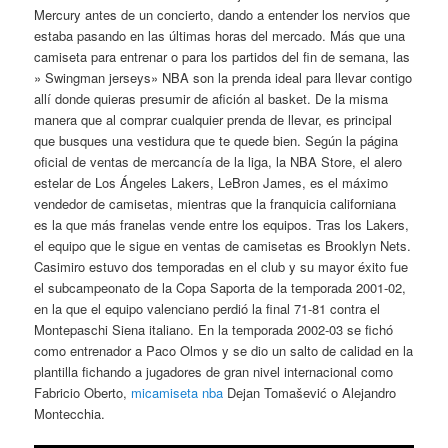
Mercury antes de un concierto, dando a entender los nervios que
estaba pasando en las últimas horas del mercado. Más que una
camiseta para entrenar o para los partidos del fin de semana, las
» Swingman jerseys» NBA son la prenda ideal para llevar contigo
allí donde quieras presumir de afición al basket. De la misma
manera que al comprar cualquier prenda de llevar, es principal
que busques una vestidura que te quede bien. Según la página
oficial de ventas de mercancía de la liga, la NBA Store, el alero
estelar de Los Ángeles Lakers, LeBron James, es el máximo
vendedor de camisetas, mientras que la franquicia californiana
es la que más franelas vende entre los equipos. Tras los Lakers,
el equipo que le sigue en ventas de camisetas es Brooklyn Nets.
Casimiro estuvo dos temporadas en el club y su mayor éxito fue
el subcampeonato de la Copa Saporta de la temporada 2001-02,
en la que el equipo valenciano perdió la final 71-81 contra el
Montepaschi Siena italiano. En la temporada 2002-03 se fichó
como entrenador a Paco Olmos y se dio un salto de calidad en la
plantilla fichando a jugadores de gran nivel internacional como
Fabricio Oberto,
micamiseta nba
Dejan Tomašević o Alejandro
Montecchia.