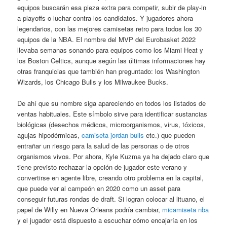
equipos buscarán esa pieza extra para competir, subir de play-in
a playoffs o luchar contra los candidatos. Y jugadores ahora
legendarios, con las mejores camisetas retro para todos los 30
equipos de la NBA. El nombre del MVP del Eurobasket 2022
llevaba semanas sonando para equipos como los Miami Heat y
los Boston Celtics, aunque según las últimas informaciones hay
otras franquicias que también han preguntado: los Washington
Wizards, los Chicago Bulls y los Milwaukee Bucks.
De ahí que su nombre siga apareciendo en todos los listados de
ventas habituales. Este símbolo sirve para identificar sustancias
biológicas (desechos médicos, microorganismos, virus, tóxicos,
agujas hipodérmicas,
camiseta jordan bulls
etc.) que pueden
entrañar un riesgo para la salud de las personas o de otros
organismos vivos. Por ahora, Kyle Kuzma ya ha dejado claro que
tiene previsto rechazar la opción de jugador este verano y
convertirse en agente libre, creando otro problema en la capital,
que puede ver al campeón en 2020 como un asset para
conseguir futuras rondas de draft. Si logran colocar al lituano, el
papel de Willy en Nueva Orleans podría cambiar,
micamiseta nba
y el jugador está dispuesto a escuchar cómo encajaría en los