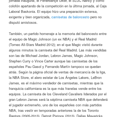
jornada inaugural, el Fenerbahçe Ülker, el SLUC Nancy y como
colofón apartando de la competición en la última jornada, al Caja
Laboral Baskonia. El equipo hizo una preparación extensa,
exigente y bien organizada,
camisetas de baloncesto
pero no
disputó amistosos.
También, un partido homenaje a la memoria del baloncesto entre
el equipo de Magic Johnson (un ex NBA) y el Real Madrid
(Torneo All-Stars Madrid 2012); en el que Magic vistió durante
algunos minutos la camiseta del Real Madrid. Las más vendidas
son las de Michael Jordan, Lebron James, Magic Johnson,
Stephen Curry o Vince Carter aunque las camisetas de los
españoles Pau Gasol y Fernando Martín tampoco se quedan
atrás. Según la página oficial de ventas de mercancía de la liga,
la NBA Store, el alero estelar de Los Ángeles Lakers, LeBron
James, es el máximo vendedor de camisetas, mientras que la
franquicia californiana es la que más franelas vende entre los
equipos. La camiseta de los Cleveland Cavaliers liderados por el
gran Lebron James será la séptima camiseta NBA que defenderá
el jugador extremeño, uno de los españoles con más partidos
NBA, tras vestir en temporadas anteriores la de los Toronto
Raptors (2005-2013), Detroit Pistons (2013), Dallas Mavericks