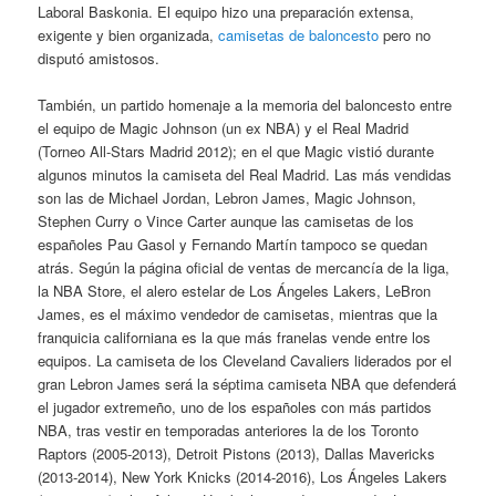
Laboral Baskonia. El equipo hizo una preparación extensa,
exigente y bien organizada,
camisetas de baloncesto
pero no
disputó amistosos.
También, un partido homenaje a la memoria del baloncesto entre
el equipo de Magic Johnson (un ex NBA) y el Real Madrid
(Torneo All-Stars Madrid 2012); en el que Magic vistió durante
algunos minutos la camiseta del Real Madrid. Las más vendidas
son las de Michael Jordan, Lebron James, Magic Johnson,
Stephen Curry o Vince Carter aunque las camisetas de los
españoles Pau Gasol y Fernando Martín tampoco se quedan
atrás. Según la página oficial de ventas de mercancía de la liga,
la NBA Store, el alero estelar de Los Ángeles Lakers, LeBron
James, es el máximo vendedor de camisetas, mientras que la
franquicia californiana es la que más franelas vende entre los
equipos. La camiseta de los Cleveland Cavaliers liderados por el
gran Lebron James será la séptima camiseta NBA que defenderá
el jugador extremeño, uno de los españoles con más partidos
NBA, tras vestir en temporadas anteriores la de los Toronto
Raptors (2005-2013), Detroit Pistons (2013), Dallas Mavericks
(2013-2014), New York Knicks (2014-2016), Los Ángeles Lakers