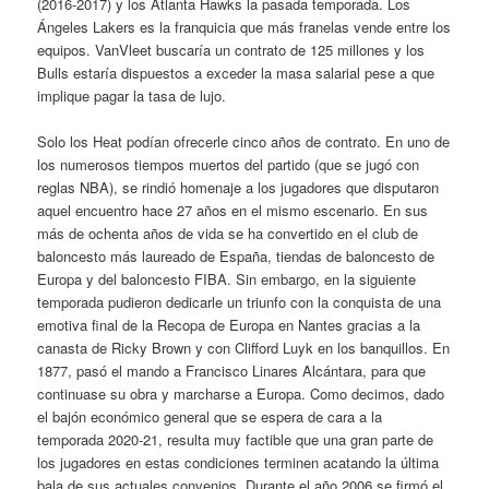
(2016-2017) y los Atlanta Hawks la pasada temporada. Los
Ángeles Lakers es la franquicia que más franelas vende entre los
equipos. VanVleet buscaría un contrato de 125 millones y los
Bulls estaría dispuestos a exceder la masa salarial pese a que
implique pagar la tasa de lujo.
Solo los Heat podían ofrecerle cinco años de contrato. En uno de
los numerosos tiempos muertos del partido (que se jugó con
reglas NBA), se rindió homenaje a los jugadores que disputaron
aquel encuentro hace 27 años en el mismo escenario. En sus
más de ochenta años de vida se ha convertido en el club de
baloncesto más laureado de España, tiendas de baloncesto de
Europa y del baloncesto FIBA. Sin embargo, en la siguiente
temporada pudieron dedicarle un triunfo con la conquista de una
emotiva final de la Recopa de Europa en Nantes gracias a la
canasta de Ricky Brown y con Clifford Luyk en los banquillos. En
1877, pasó el mando a Francisco Linares Alcántara, para que
continuase su obra y marcharse a Europa. Como decimos, dado
el bajón económico general que se espera de cara a la
temporada 2020-21, resulta muy factible que una gran parte de
los jugadores en estas condiciones terminen acatando la última
bala de sus actuales convenios. Durante el año 2006 se firmó el