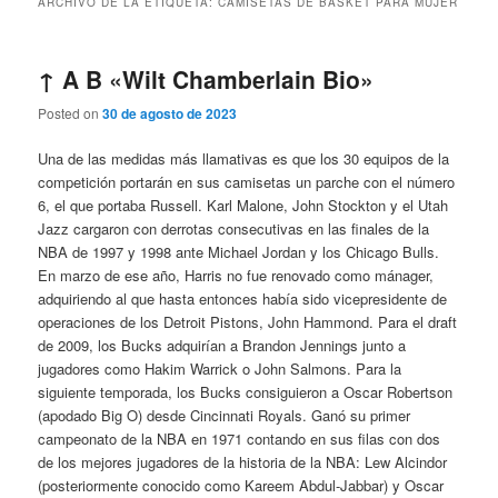
ARCHIVO DE LA ETIQUETA:
CAMISETAS DE BASKET PARA MUJER
↑ A B «Wilt Chamberlain Bio»
Posted on
30 de agosto de 2023
Una de las medidas más llamativas es que los 30 equipos de la
competición portarán en sus camisetas un parche con el número
6, el que portaba Russell. Karl Malone, John Stockton y el Utah
Jazz cargaron con derrotas consecutivas en las finales de la
NBA de 1997 y 1998 ante Michael Jordan y los Chicago Bulls.
En marzo de ese año, Harris no fue renovado como mánager,
adquiriendo al que hasta entonces había sido vicepresidente de
operaciones de los Detroit Pistons, John Hammond. Para el draft
de 2009, los Bucks adquirían a Brandon Jennings junto a
jugadores como Hakim Warrick o John Salmons. Para la
siguiente temporada, los Bucks consiguieron a Oscar Robertson
(apodado Big O) desde Cincinnati Royals. Ganó su primer
campeonato de la NBA en 1971 contando en sus filas con dos
de los mejores jugadores de la historia de la NBA: Lew Alcindor
(posteriormente conocido como Kareem Abdul-Jabbar) y Oscar