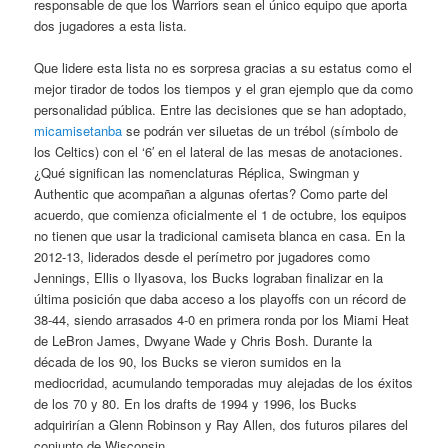
responsable de que los Warriors sean el único equipo que aporta
dos jugadores a esta lista.
Que lidere esta lista no es sorpresa gracias a su estatus como el
mejor tirador de todos los tiempos y el gran ejemplo que da como
personalidad pública. Entre las decisiones que se han adoptado,
micamisetanba
se podrán ver siluetas de un trébol (símbolo de
los Celtics) con el ‘6′ en el lateral de las mesas de anotaciones.
¿Qué significan las nomenclaturas Réplica, Swingman y
Authentic que acompañan a algunas ofertas? Como parte del
acuerdo, que comienza oficialmente el 1 de octubre, los equipos
no tienen que usar la tradicional camiseta blanca en casa. En la
2012-13, liderados desde el perímetro por jugadores como
Jennings, Ellis o Ilyasova, los Bucks lograban finalizar en la
última posición que daba acceso a los playoffs con un récord de
38-44, siendo arrasados 4-0 en primera ronda por los Miami Heat
de LeBron James, Dwyane Wade y Chris Bosh. Durante la
década de los 90, los Bucks se vieron sumidos en la
mediocridad, acumulando temporadas muy alejadas de los éxitos
de los 70 y 80. En los drafts de 1994 y 1996, los Bucks
adquirirían a Glenn Robinson y Ray Allen, dos futuros pilares del
conjunto de Wisconsin.