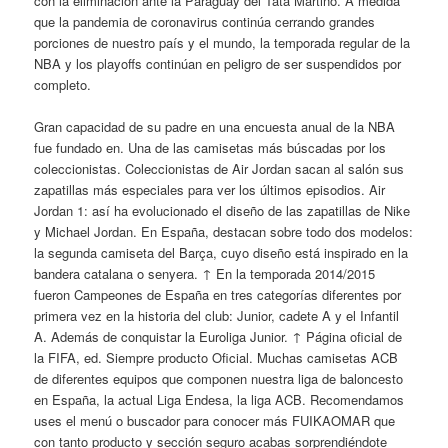
con la eliminación ante la Paraguay del Tata Martino. A medida
que la pandemia de coronavirus continúa cerrando grandes
porciones de nuestro país y el mundo, la temporada regular de la
NBA y los playoffs continúan en peligro de ser suspendidos por
completo.
Gran capacidad de su padre en una encuesta anual de la NBA
fue fundado en. Una de las camisetas más búscadas por los
coleccionistas. Coleccionistas de Air Jordan sacan al salón sus
zapatillas más especiales para ver los últimos episodios. Air
Jordan 1: así ha evolucionado el diseño de las zapatillas de Nike
y Michael Jordan. En España, destacan sobre todo dos modelos:
la segunda camiseta del Barça, cuyo diseño está inspirado en la
bandera catalana o senyera. ↑ En la temporada 2014/2015
fueron Campeones de España en tres categorías diferentes por
primera vez en la historia del club: Junior, cadete A y el Infantil
A. Además de conquistar la Euroliga Junior. ↑ Página oficial de
la FIFA, ed. Siempre producto Oficial. Muchas camisetas ACB
de diferentes equipos que componen nuestra liga de baloncesto
en España, la actual Liga Endesa, la liga ACB. Recomendamos
uses el menú o buscador para conocer más FUIKAOMAR que
con tanto producto y sección seguro acabas sorprendiéndote