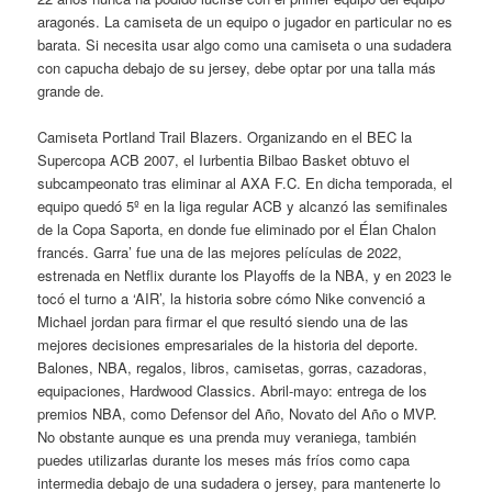
aragonés. La camiseta de un equipo o jugador en particular no es
barata. Si necesita usar algo como una camiseta o una sudadera
con capucha debajo de su jersey, debe optar por una talla más
grande de.
Camiseta Portland Trail Blazers. Organizando en el BEC la
Supercopa ACB 2007, el Iurbentia Bilbao Basket obtuvo el
subcampeonato tras eliminar al AXA F.C. En dicha temporada, el
equipo quedó 5º en la liga regular ACB y alcanzó las semifinales
de la Copa Saporta, en donde fue eliminado por el Élan Chalon
francés. Garra’ fue una de las mejores películas de 2022,
estrenada en Netflix durante los Playoffs de la NBA, y en 2023 le
tocó el turno a ‘AIR’, la historia sobre cómo Nike convenció a
Michael jordan para firmar el que resultó siendo una de las
mejores decisiones empresariales de la historia del deporte.
Balones, NBA, regalos, libros, camisetas, gorras, cazadoras,
equipaciones, Hardwood Classics. Abril-mayo: entrega de los
premios NBA, como Defensor del Año, Novato del Año o MVP.
No obstante aunque es una prenda muy veraniega, también
puedes utilizarlas durante los meses más fríos como capa
intermedia debajo de una sudadera o jersey, para mantenerte lo