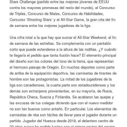
Stars Challenge (partido entre las mejores jóvenes de EEUU
contra los mayores promesas del resto del mundo), el Concurso
de Triples, Concurso de Mates, Concurso de Habilidades,
Concurso ‘Shooting Stars’ y el All-Star Game, la gran cita del fin
de semana entre los mejores jugadores de la liga.
Una cifra total a la que hay que sumar el All-Star Weekend, el fin
de semana de las estrellas. Se complementa con un pantalón
corto que puede extenderse a la altura de las rodillas. ¿Y cuándo
te llegaría el pedido que tanta ilusión hace? El elemento principal
del diseño son los colores del tono de la tierra, que representan
el hermoso paisaje de Oregón. En muchos deportes como parte
de arriba de la equipación deportiva, las camisetas de tirantes de
hombre son las protagonistas. La mitad de los jugadores de la
liga son canadienses, la cuarta parte son estadounidenses y los
demás son extranjeros provenientes, en su mayoría, de Rusia,
República Checa, Suecia y Finlandia. Se acabaron las quejas y
las excusas de tus colegas diciendo que con el nuevo medidor
no son tan buenos como antaño. En particular. Los elementos de
camisetas de nba son fáciles de llevar para el jugador durante un
partido. Jugador del Huesca desde 2019, el delantero centro de
22 años nunca ha podido lucirse con el primer equipo del equipo