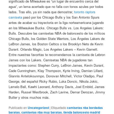
significado de Milwaukee es “un lugar de encuentro cerca del
agua”, un lema acertado que no falla con tonos azules por todos
lados. Tras ello, ya sin nada que demostrar,
toronto raptors
camiseta
pasó por los Chicago Bulls y los San Antonio Spurs
antes de acabar su trayectoria en la liga norteamericana jugando
en los Milwaukee Bucks. Chicago Bulls vs. Los Angeles Lakers:
Bulls. Descubre las camisetas NBA de baloncesto de los míticos
Chicago Bulls, los Golden State Warriors, Los Ángeles Lakers de
LeBron James, los Boston Celtics o los Brooklyn Nets de Kevin
Durant. Orlando Magic, Los Angeles Lakers – Kevin Garnett.
Entre nuestras favoritas te recomendamos la camiseta de Lebron
James con los Lakers. Camisetas NBA de jugadores tan
impactantes como: Stephen Curry, LeBron James, Kevin Durant,
Cade Cunningham, Klay Thompson, Kyrie Irving, Damian Lillard,
Giannis Antetokounmpo, Donovan Mitchell, Victor Oladipo, Paul
George, del español Ricky Rubio, Luka Doncic, Nikola Jokic,
Lamelo Ball, Kawhi Leonard, Anthony Davis, Joel Embiid, James
Harden, Russel Westbrook, Zach Lavine, Demar Derozan, Jimmy
Butler y otros muchos más.
Publicado en
Uncategorized
|
Etiquetado
camisetas nba bordadas
baratas
,
camisetas nba muy baratas
,
tienda baloncesto madrid