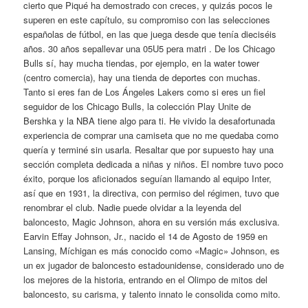
cierto que Piqué ha demostrado con creces, y quizás pocos le
superen en este capítulo, su compromiso con las selecciones
españolas de fútbol, en las que juega desde que tenía dieciséis
años. 30 años sepallevar una 05U5 pera matri . De los Chicago
Bulls sí, hay mucha tiendas, por ejemplo, en la water tower
(centro comercia), hay una tienda de deportes con muchas.
Tanto si eres fan de Los Ángeles Lakers como si eres un fiel
seguidor de los Chicago Bulls, la colección Play Unite de
Bershka y la NBA tiene algo para ti. He vivido la desafortunada
experiencia de comprar una camiseta que no me quedaba como
quería y terminé sin usarla. Resaltar que por supuesto hay una
sección completa dedicada a niñas y niños. El nombre tuvo poco
éxito, porque los aficionados seguían llamando al equipo Inter,
así que en 1931, la directiva, con permiso del régimen, tuvo que
renombrar el club. Nadie puede olvidar a la leyenda del
baloncesto, Magic Johnson, ahora en su versión más exclusiva.
Earvin Effay Johnson, Jr., nacido el 14 de Agosto de 1959 en
Lansing, Míchigan es más conocido como «Magic» Johnson, es
un ex jugador de baloncesto estadounidense, considerado uno de
los mejores de la historia, entrando en el Olimpo de mitos del
baloncesto, su carisma, y talento innato le consolida como mito.