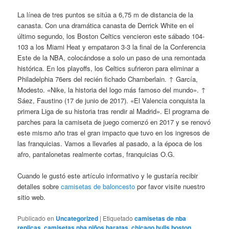
La línea de tres puntos se sitúa a 6,75 m de distancia de la
canasta. Con una dramática canasta de Derrick White en el
último segundo, los Boston Celtics vencieron este sábado 104-
103 a los Miami Heat y empataron 3-3 la final de la Conferencia
Este de la NBA, colocándose a solo un paso de una remontada
histórica. En los playoffs, los Celtics sufrieron para eliminar a
Philadelphia 76ers del recién fichado Chamberlain. ↑ García,
Modesto. «Nike, la historia del logo más famoso del mundo». ↑
Sáez, Faustino (17 de junio de 2017). «El Valencia conquista la
primera Liga de su historia tras rendir al Madrid». El programa de
parches para la camiseta de juego comenzó en 2017 y se renovó
este mismo año tras el gran impacto que tuvo en los ingresos de
las franquicias. Vamos a llevarles al pasado, a la época de los
afro, pantalonetas realmente cortas, franquicias O.G.
Cuando le gustó este artículo informativo y le gustaría recibir
detalles sobre
camisetas de baloncesto
por favor visite nuestro
sitio web.
Publicado en
Uncategorized
|
Etiquetado
camisetas de nba
replicas
,
camisetas nba niños baratas
,
chicago bulls boston