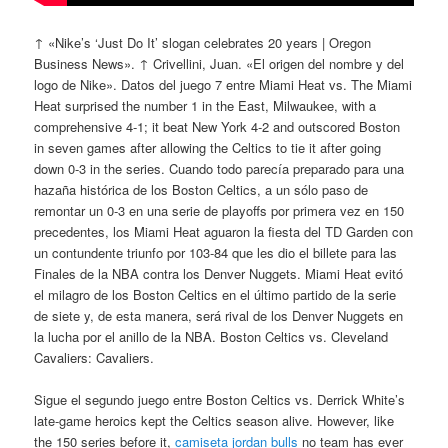
↑ «Nike’s ‘Just Do It’ slogan celebrates 20 years | Oregon
Business News». ↑ Crivellini, Juan. «El origen del nombre y del
logo de Nike». Datos del juego 7 entre Miami Heat vs. The Miami
Heat surprised the number 1 in the East, Milwaukee, with a
comprehensive 4-1; it beat New York 4-2 and outscored Boston
in seven games after allowing the Celtics to tie it after going
down 0-3 in the series. Cuando todo parecía preparado para una
hazaña histórica de los Boston Celtics, a un sólo paso de
remontar un 0-3 en una serie de playoffs por primera vez en 150
precedentes, los Miami Heat aguaron la fiesta del TD Garden con
un contundente triunfo por 103-84 que les dio el billete para las
Finales de la NBA contra los Denver Nuggets. Miami Heat evitó
el milagro de los Boston Celtics en el último partido de la serie
de siete y, de esta manera, será rival de los Denver Nuggets en
la lucha por el anillo de la NBA. Boston Celtics vs. Cleveland
Cavaliers: Cavaliers.
Sigue el segundo juego entre Boston Celtics vs. Derrick White’s
late-game heroics kept the Celtics season alive. However, like
the 150 series before it,
camiseta jordan bulls
no team has ever