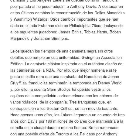
peor parada al no poder adquirir a Anthony Davis. A destacar en
estos últimos cambios la reconstrucción de los Dallas Mavericks
y Washinton Wizards. Otros cambios importantes que se han
dado en el lado Este han sido en Philadelphia 76ers, incluyendo
a los siguientes jugadores: James Ennis, Tobias Harris, Boban
Marjanovic y Jonathon Simmons.
Lejos quedan los tiempos de una camiseta negra sin otros
detalles que rompieran esa uniformidad. Swingman Association
Edition. La camiseta clásica inspirada en el auténtico diseño de
las camisetas de la NBA. Por ello, qué mejor homenaje si te
gusta el estilo retro que una camiseta del Barcelona de Johan
Cruyff. 22 franquicias terminarán la temporada en Disney World
y, por ello, la cuenta Slam Studios ha querido vestir a los
equipos de la competición norteamericana con los colores de
varios ‘clásicos’ de la compañía. Tres franquicias que, en
contraposición a los Boston Celtics, se han movido bastante.
Hace apenas unos días, los Lakers llegaron a un acuerdo de tres
años con Davis por 186 millones de dólares que mantendría a la
estrella en la ciudad durante mucho tiempo. Se ha rumoreado
con una posible oferta de Toronto a los Pelicans por Anthony