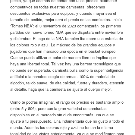
precio, ya que además de contar con unos precios altamente
competitivos en todas nuestras camisetas, ofrecemos
descuentos exclusivos para equipos, y cuando mayor sea el
tamaño del pedido, mejor será el precio de las camisetas. Inicio
‘Torneo NBA’: el 3 noviembre de 2023 comenzarán los primeros
partidos del nuevo torneo NBA que se disputará entre noviembre
y diciembre. El logo de la NBA también iba sobre una estrella de
los colores rojo y azul. Lo máximo de los grandes equipos y
jugadores que han marcado una época en el basket europeo.
Que se pueda utilizar el color de manera libre no implica que
haya una libertad total. Tal vez hay una barrera tecnológica que
no puede ser superada, camiseta bulls como la superinteligencia
artificial o la nanotecnología de armas. 100% de material de
algodón, tejido suave, de alta calidad, fuerte y duradero, atención
al detalle, haga que la camiseta se ajuste al cuerpo mejor.
Como te podrás imaginar, el rango de precios es bastante amplio
(entre 5 y 80€), pero con la gran variedad de camisetas
disponibles en el mercado sin duda encontrarás una que se
ajuste a tu presupuesto. Una indumentaria que no gustó a todo el
mundo. Además los colores rojo y azul no tenían la misma
tonalidad de los vistos anteriormente, ya que se modificaron para