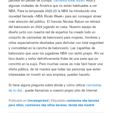
partidos en países de Europa,
camiseta kobe bryant
Asia y
algunas ciudades de América que no están habituadas a ver
NBA. Para la temporada 2022-23 la NBA ha introducido otra
novedad llamada «NBA Rivals Week» para así conseguir atraer
más atención del público. El francés Nicolas Batum se retirará
del baloncesto en 2024 jugando en casa. Nuestro equipo de
diseño junto con nuestra red de expertos ha creado todo un
conjunto de camisetas de baloncesto para mujeres, hombres y
niños especialmente diseñados para disfrutar con total seguridad
y comodidad en la cancha de baloncesto. Las zapatillas de
baloncesto que usan los jugadores NBA con estilo propio. Ahí se
hizo dueño y señor definitivamente Kobe de una serie que se
convirtió en la suya. Pero muchas veces es más fácil hacer una
oferta pública, de tal manera que todas las personas que estén
interesadas en invertir en esa empresa, puedan hacerlo.
Si tiene alguna pregunta sobre dónde y cómo utilizar
camisetas
de la nba
, puede llamarnos a nuestro propio sitio de Internet.
Publicado en
Uncategorized
|
Etiquetado
camisetas nba baratas
para niños
,
camisetas nba niños baratas
,
tienda nba madrid