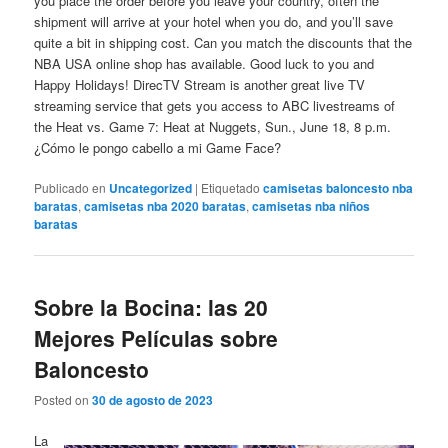
you place the order before you leave your country, often the
shipment will arrive at your hotel when you do, and you’ll save
quite a bit in shipping cost. Can you match the discounts that the
NBA USA online shop has available. Good luck to you and
Happy Holidays! DirecTV Stream is another great live TV
streaming service that gets you access to ABC livestreams of
the Heat vs. Game 7: Heat at Nuggets, Sun., June 18, 8 p.m.
¿Cómo le pongo cabello a mi Game Face?
Publicado en
Uncategorized
|
Etiquetado
camisetas baloncesto nba
baratas
,
camisetas nba 2020 baratas
,
camisetas nba niños
baratas
Sobre la Bocina: las 20
Mejores Películas sobre
Baloncesto
Posted on
30 de agosto de 2023
La