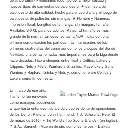
de cinco tama? Producimos todo tipo de la mejor calidad y
nuevos tipos de camisetas de baloncesto. ★ camiseta de
baloncesto de alta calidad, hecho para el uso diario y el juego de
baloncesto, de poliéster, sin mangas. ★ Nombre y Números:
impresión floral; Longitud de la manga: sin mangas; tamaño
Availabe: S-XXL para los adultos. Aviso: El tamaño es más
grande de lo normal. En esas fechas la NBA indica con una
primera comunicación los partidos más interesantes de los
primeros cuatro días del curso así como los choques del día de
Navidad, una de las jornadas más importantes para la Liga desde
hace décadas. Habrá choques entre Heat y Celtics, Lakers y
Clippers, Nets y 76ers, Warriors y Grizzlies, Mavericks y Suns,
Warriors y Raptors, Knicks y Nets y, como no, entre Celtics y
Lakers como fin de fiesta.
En marzo de ese año,
Harris no fue renovado
como mánager, adquiriendo
al que hasta entonces había sido vicepresidente de operaciones
de los Detroit Pistons, John Hammond. ↑ J. Schwartz, Peter (2
de marzo de 2010). «The World’s Top Sports Brands» (en inglés).
↑ S.A., Sarenet. «Mueren de pie, como los héroes – Bizkaia