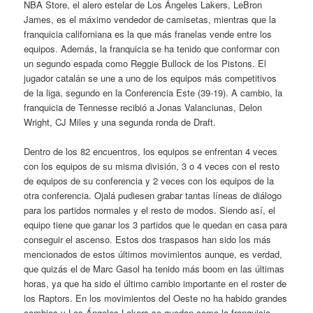
NBA Store, el alero estelar de Los Ángeles Lakers, LeBron
James, es el máximo vendedor de camisetas, mientras que la
franquicia californiana es la que más franelas vende entre los
equipos. Además, la franquicia se ha tenido que conformar con
un segundo espada como Reggie Bullock de los Pistons. El
jugador catalán se une a uno de los equipos más competitivos
de la liga, segundo en la Conferencia Este (39-19). A cambio, la
franquicia de Tennesse recibió a Jonas Valanciunas, Delon
Wright, CJ Miles y una segunda ronda de Draft.
Dentro de los 82 encuentros, los equipos se enfrentan 4 veces
con los equipos de su misma división, 3 o 4 veces con el resto
de equipos de su conferencia y 2 veces con los equipos de la
otra conferencia. Ojalá pudiesen grabar tantas líneas de diálogo
para los partidos normales y el resto de modos. Siendo así, el
equipo tiene que ganar los 3 partidos que le quedan en casa para
conseguir el ascenso. Estos dos traspasos han sido los más
mencionados de estos últimos movimientos aunque, es verdad,
que quizás el de Marc Gasol ha tenido más boom en las últimas
horas, ya que ha sido el último cambio importante en el roster de
los Raptors. En los movimientos del Oeste no ha habido grandes
cambios y Los Ángeles Lakers se quedan como la franquicia