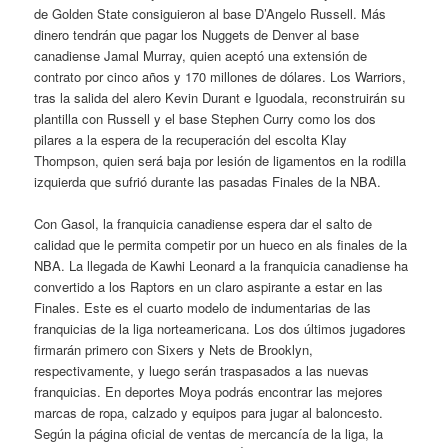
de Golden State consiguieron al base D’Angelo Russell. Más
dinero tendrán que pagar los Nuggets de Denver al base
canadiense Jamal Murray, quien aceptó una extensión de
contrato por cinco años y 170 millones de dólares. Los Warriors,
tras la salida del alero Kevin Durant e Iguodala, reconstruirán su
plantilla con Russell y el base Stephen Curry como los dos
pilares a la espera de la recuperación del escolta Klay
Thompson, quien será baja por lesión de ligamentos en la rodilla
izquierda que sufrió durante las pasadas Finales de la NBA.
Con Gasol, la franquicia canadiense espera dar el salto de
calidad que le permita competir por un hueco en als finales de la
NBA. La llegada de Kawhi Leonard a la franquicia canadiense ha
convertido a los Raptors en un claro aspirante a estar en las
Finales. Este es el cuarto modelo de indumentarias de las
franquicias de la liga norteamericana. Los dos últimos jugadores
firmarán primero con Sixers y Nets de Brooklyn,
respectivamente, y luego serán traspasados a las nuevas
franquicias. En deportes Moya podrás encontrar las mejores
marcas de ropa, calzado y equipos para jugar al baloncesto.
Según la página oficial de ventas de mercancía de la liga, la