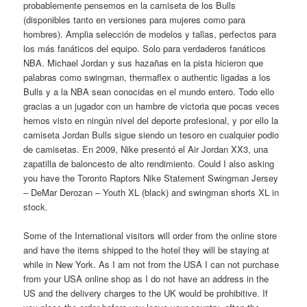
probablemente pensemos en la camiseta de los Bulls
(disponibles tanto en versiones para mujeres como para
hombres). Amplia selección de modelos y tallas, perfectos para
los más fanáticos del equipo. Solo para verdaderos fanáticos
NBA. Michael Jordan y sus hazañas en la pista hicieron que
palabras como swingman, thermaflex o authentic ligadas a los
Bulls y a la NBA sean conocidas en el mundo entero. Todo ello
gracias a un jugador con un hambre de victoria que pocas veces
hemos visto en ningún nivel del deporte profesional, y por ello la
camiseta Jordan Bulls sigue siendo un tesoro en cualquier podio
de camisetas. En 2009, Nike presentó el Air Jordan XX3, una
zapatilla de baloncesto de alto rendimiento. Could I also asking
you have the Toronto Raptors Nike Statement Swingman Jersey
– DeMar Derozan – Youth XL (black) and swingman shorts XL in
stock.
Some of the International visitors will order from the online store
and have the items shipped to the hotel they will be staying at
while in New York. As I am not from the USA I can not purchase
from your USA online shop as I do not have an address in the
US and the delivery charges to the UK would be prohibitive. If