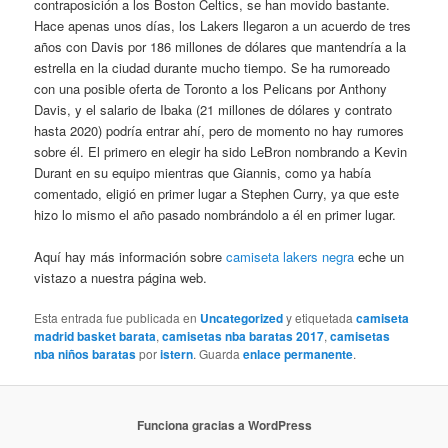
contraposición a los Boston Celtics, se han movido bastante.
Hace apenas unos días, los Lakers llegaron a un acuerdo de tres
años con Davis por 186 millones de dólares que mantendría a la
estrella en la ciudad durante mucho tiempo. Se ha rumoreado
con una posible oferta de Toronto a los Pelicans por Anthony
Davis, y el salario de Ibaka (21 millones de dólares y contrato
hasta 2020) podría entrar ahí, pero de momento no hay rumores
sobre él. El primero en elegir ha sido LeBron nombrando a Kevin
Durant en su equipo mientras que Giannis, como ya había
comentado, eligió en primer lugar a Stephen Curry, ya que este
hizo lo mismo el año pasado nombrándolo a él en primer lugar.
Aquí hay más información sobre
camiseta lakers negra
eche un
vistazo a nuestra página web.
Esta entrada fue publicada en
Uncategorized
y etiquetada
camiseta
madrid basket barata
,
camisetas nba baratas 2017
,
camisetas
nba niños baratas
por
istern
. Guarda
enlace permanente
.
Funciona gracias a WordPress