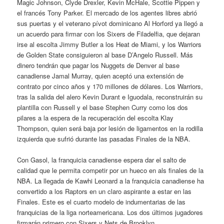
Magic Johnson, Clyde Drexler, Kevin McHale, Scottie Pippen y
el francés Tony Parker. El mercado de los agentes libres abrió
sus puertas y el veterano pívot dominicano Al Horford ya llegó a
un acuerdo para firmar con los Sixers de Filadelfia, que dejaran
irse al escolta Jimmy Butler a los Heat de Miami, y los Warriors
de Golden State consiguieron al base D’Angelo Russell. Más
dinero tendrán que pagar los Nuggets de Denver al base
canadiense Jamal Murray, quien aceptó una extensión de
contrato por cinco años y 170 millones de dólares. Los Warriors,
tras la salida del alero Kevin Durant e Iguodala, reconstruirán su
plantilla con Russell y el base Stephen Curry como los dos
pilares a la espera de la recuperación del escolta Klay
Thompson, quien será baja por lesión de ligamentos en la rodilla
izquierda que sufrió durante las pasadas Finales de la NBA.
Con Gasol, la franquicia canadiense espera dar el salto de
calidad que le permita competir por un hueco en als finales de la
NBA. La llegada de Kawhi Leonard a la franquicia canadiense ha
convertido a los Raptors en un claro aspirante a estar en las
Finales. Este es el cuarto modelo de indumentarias de las
franquicias de la liga norteamericana. Los dos últimos jugadores
firmarán primero con Sixers y Nets de Brooklyn,