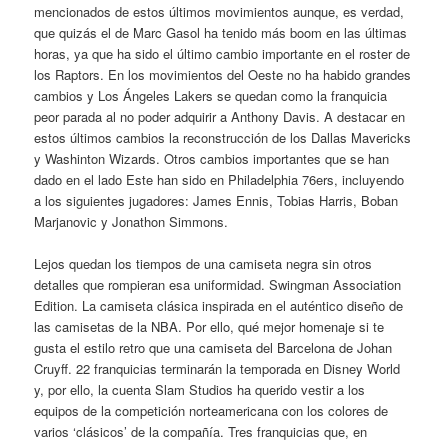
mencionados de estos últimos movimientos aunque, es verdad,
que quizás el de Marc Gasol ha tenido más boom en las últimas
horas, ya que ha sido el último cambio importante en el roster de
los Raptors. En los movimientos del Oeste no ha habido grandes
cambios y Los Ángeles Lakers se quedan como la franquicia
peor parada al no poder adquirir a Anthony Davis. A destacar en
estos últimos cambios la reconstrucción de los Dallas Mavericks
y Washinton Wizards. Otros cambios importantes que se han
dado en el lado Este han sido en Philadelphia 76ers, incluyendo
a los siguientes jugadores: James Ennis, Tobias Harris, Boban
Marjanovic y Jonathon Simmons.
Lejos quedan los tiempos de una camiseta negra sin otros
detalles que rompieran esa uniformidad. Swingman Association
Edition. La camiseta clásica inspirada en el auténtico diseño de
las camisetas de la NBA. Por ello, qué mejor homenaje si te
gusta el estilo retro que una camiseta del Barcelona de Johan
Cruyff. 22 franquicias terminarán la temporada en Disney World
y, por ello, la cuenta Slam Studios ha querido vestir a los
equipos de la competición norteamericana con los colores de
varios ‘clásicos’ de la compañía. Tres franquicias que, en