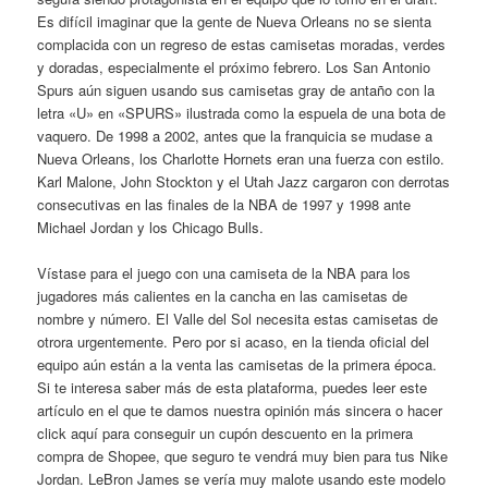
Es difícil imaginar que la gente de Nueva Orleans no se sienta
complacida con un regreso de estas camisetas moradas, verdes
y doradas, especialmente el próximo febrero. Los San Antonio
Spurs aún siguen usando sus camisetas gray de antaño con la
letra «U» en «SPURS» ilustrada como la espuela de una bota de
vaquero. De 1998 a 2002, antes que la franquicia se mudase a
Nueva Orleans, los Charlotte Hornets eran una fuerza con estilo.
Karl Malone, John Stockton y el Utah Jazz cargaron con derrotas
consecutivas en las finales de la NBA de 1997 y 1998 ante
Michael Jordan y los Chicago Bulls.
Vístase para el juego con una camiseta de la NBA para los
jugadores más calientes en la cancha en las camisetas de
nombre y número. El Valle del Sol necesita estas camisetas de
otrora urgentemente. Pero por si acaso, en la tienda oficial del
equipo aún están a la venta las camisetas de la primera época.
Si te interesa saber más de esta plataforma, puedes leer este
artículo en el que te damos nuestra opinión más sincera o hacer
click aquí para conseguir un cupón descuento en la primera
compra de Shopee, que seguro te vendrá muy bien para tus Nike
Jordan. LeBron James se vería muy malote usando este modelo