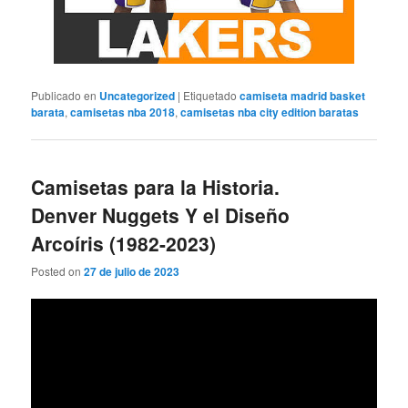
Publicado en
Uncategorized
|
Etiquetado
camiseta madrid basket
barata
,
camisetas nba 2018
,
camisetas nba city edition baratas
Camisetas para la Historia.
Denver Nuggets Y el Diseño
Arcoíris (1982-2023)
Posted on
27 de julio de 2023