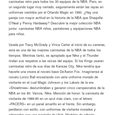
camisetas retro para todos los 30 equipos de la NBA. Pero, en
un segundo lugar muy cerrado, seguramente están las rayas en
uniformes vestidos por el Orlando Magic en 1990. ¿Hay una
pareja con mayor actitud en la historia de la NBA que Shaquille
O’Neal y Penny Hardaway? Descubre la mejor colección NBA
junior: camisetas NBA niños, pantalones y equipaciones NBA
para niños.
Usada por Tracy McGrady y Vince Carter al inicio de su carreras,
esta es una de las mejores camisetas de la NBA de todos los
tiempos. Mientras tanto, es apropiado que Nike y el Thunder
rindan sus respetos a las raíces del equipo. Si los Kings usaran
camisetas retro de sus días de Kansas City, Nike tendría que
hacerle una visera al novato base De’Aaron Fox. Imagínense al
novato Lonzo Ball encestando con este uniforme morado de
visitante en el cual Magic Johnson y los Lakers de la era
«Showtimee» deslumbraban y ganaron cinco campeonatos de la
NBA en los 80. Vamos, Nike. Mención de honor: la camiseta de
visitante de 1989-90 en un azul más claro, con el letrero
«PACERS» en un panel amarillo en el frente. Sin embargo,
perdieron con estilo, con uniformes de visitante morados y
adornados con una montaña de Utah. Modelos de edición