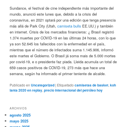
Sundance, el festival de cine independiente más importante del
mundo, anunció este lunes que, debido a la crisis del
coronavirus, en 2021 optará por una edición que tenga presencia
más allá de Park City (Utah,
camiseta bulls
EE.UU.) y también
en internet. Crisis de los mercados financieros: ¿ Brasil registró
1.374 muertes por COVID-19 en las últimas 24 horas, con lo que
ya son 52.645 los fallecidos con la enfermedad en el país,
mientras que el número de infectados suma 1.145.906, informó
este martes el Gobierno. O Brasil já soma mais de 5.000 mortes
por covid-19, e o presidente faz piada. Lleida acumula un total de
659 casos positivos de COVID-19, 273 más que hace una
semana, según ha informado el primer teniente de alcalde.
Publicado en
Uncategorized
|
Etiquetado
camisetas de basket
,
koh
lanta 2020 en replay
,
precio internacional del petróleo hoy
ARCHIVOS
agosto 2025
mayo 2025
marzo 2025