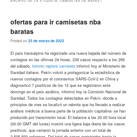
ARCHIVO DE LA ETIQUETA:
CAMISETAS DE BASKET
ofertas para ir camisetas nba
baratas
Posted on
25 de marzo de 2022
El país transalpino ha registrado una nueva bajada del número de
contagios en las últimas 24 horas, 239 casos respecto a los 295
del sábado,
toronto raptors camiseta
informó hoy el Ministerio de
Sanidad italiano. Pekín volvió a protagonizar la estadística de
nuevos contagios por el coronavirus SARS-CoV-2 en China y
diagnosticó 7 positivos de los 12 que se registraron este
domingo en el país asiático, informó hoy la Comisión Nacional de
Sanidad. Todos los contagios detectados en Pekín -donde a
principios de mes se localizó un rebrote que ha llevado a realizar
análisis médicos a buena parte de la población capitalina- se han
producido por transmisión local. El balance a las 20.00 hora local
(00.00 GMT del lunes) mostró una ligera baja diaria de los casos
positivos, que cerraron la jornada anterior con un total de
2.505.593 enfermos. Del total de casos registrados hasta la