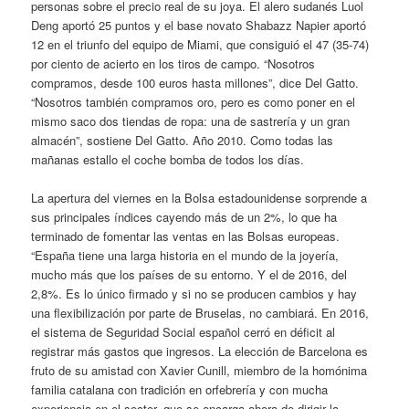
personas sobre el precio real de su joya. El alero sudanés Luol
Deng aportó 25 puntos y el base novato Shabazz Napier aportó
12 en el triunfo del equipo de Miami, que consiguió el 47 (35-74)
por ciento de acierto en los tiros de campo. “Nosotros
compramos, desde 100 euros hasta millones”, dice Del Gatto.
“Nosotros también compramos oro, pero es como poner en el
mismo saco dos tiendas de ropa: una de sastrería y un gran
almacén”, sostiene Del Gatto. Año 2010. Como todas las
mañanas estallo el coche bomba de todos los días.
La apertura del viernes en la Bolsa estadounidense sorprende a
sus principales índices cayendo más de un 2%, lo que ha
terminado de fomentar las ventas en las Bolsas europeas.
“España tiene una larga historia en el mundo de la joyería,
mucho más que los países de su entorno. Y el de 2016, del
2,8%. Es lo único firmado y si no se producen cambios y hay
una flexibilización por parte de Bruselas, no cambiará. En 2016,
el sistema de Seguridad Social español cerró en déficit al
registrar más gastos que ingresos. La elección de Barcelona es
fruto de su amistad con Xavier Cunill, miembro de la homónima
familia catalana con tradición en orfebrería y con mucha
experiencia en el sector, que se encarga ahora de dirigir la