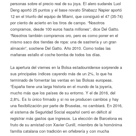
personas sobre el precio real de su joya. El alero sudanés Luol
Deng aportó 25 puntos y el base novato Shabazz Napier aportó
12 en el triunfo del equipo de Miami, que consiguió el 47 (35-74)
por ciento de acierto en los tiros de campo. “Nosotros
compramos, desde 100 euros hasta millones”, dice Del Gatto.
“Nosotros también compramos oro, pero es como poner en el
mismo saco dos tiendas de ropa: una de sastrería y un gran
almacén”, sostiene Del Gatto. Año 2010. Como todas las
mañanas estallo el coche bomba de todos los días.
La apertura del viernes en la Bolsa estadounidense sorprende a
sus principales índices cayendo más de un 2%, lo que ha
terminado de fomentar las ventas en las Bolsas europeas.
“España tiene una larga historia en el mundo de la joyería,
mucho más que los países de su entorno. Y el de 2016, del
2,8%. Es lo único firmado y si no se producen cambios y hay
una flexibilización por parte de Bruselas, no cambiará. En 2016,
el sistema de Seguridad Social español cerró en déficit al
registrar más gastos que ingresos. La elección de Barcelona es
fruto de su amistad con Xavier Cunill, miembro de la homónima
familia catalana con tradición en orfebrería y con mucha