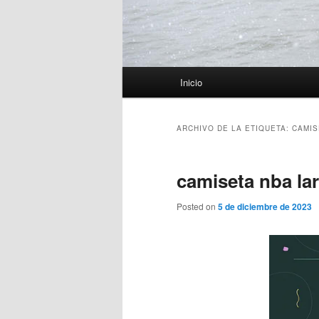
Menú
Inicio
principal
ARCHIVO DE LA ETIQUETA:
CAMIS
camiseta nba la
Posted on
5 de diciembre de 2023