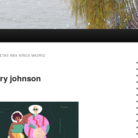
ETAS NBA NIÑOS MADRID
rry johnson