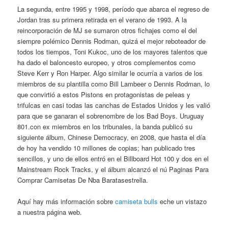
La segunda, entre 1995 y 1998, período que abarca el regreso de
Jordan tras su primera retirada en el verano de 1993. A la
reincorporación de MJ se sumaron otros fichajes como el del
siempre polémico Dennis Rodman, quizá el mejor reboteador de
todos los tiempos, Toni Kukoc, uno de los mayores talentos que
ha dado el baloncesto europeo, y otros complementos como
Steve Kerr y Ron Harper. Algo similar le ocurría a varios de los
miembros de su plantilla como Bill Lambeer o Dennis Rodman, lo
que convirtió a estos Pistons en protagonistas de peleas y
trifulcas en casi todas las canchas de Estados Unidos y les valió
para que se ganaran el sobrenombre de los Bad Boys. Uruguay
801.con ex miembros en los tribunales, la banda publicó su
siguiente álbum, Chinese Democracy, en 2008, que hasta el día
de hoy ha vendido 10 millones de copias; han publicado tres
sencillos, y uno de ellos entró en el Billboard Hot 100 y dos en el
Mainstream Rock Tracks, y el álbum alcanzó el nú Paginas Para
Comprar Camisetas De Nba Baratasestrella.
Aquí hay más información sobre
camiseta bulls
eche un vistazo
a nuestra página web.