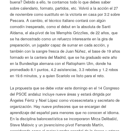
buena? Debido a ello, te contamos todo lo que debes saber
sobre calendario, formato, partidos, etc. Volvió a la acción el 27
de noviembre como sustituto en la victoria en casa por 3:2 sobre
Pescara. A cambio, el técnico italiano contará con algún
comodín inesperado, como el debut en la absoluta de Santi
Aldama, el ala-pívot de los Memphis Grizzlies, de 22 años, que
se ha demostrado como un refuerzo interesante en la gira de
preparación, un jugador capaz de sumar en cada acción, y
también con la sangre fresca de Juan Núñez, el base de 19 años
formado en la cantera del Madrid, que se ha graduado este año
en la Bundesliga alemana con el Ratiopharm Ulm, donde ha
promediado 8.1 puntos, 4.2 asistencias, 3.3 rebotes y 1.2 robos
en 19.6 minutos, y a quien Scariolo ve listo para el reto.
La propuesta que se debe votar este domingo en el 14 Congreso
del PSOE andaluz incluye nueve áreas y estará dirigida por
Ángeles Férriz y Noel López como vicesecretaria y secretario de
organización. Hay nueve profesores que se encargan del
aprendizaje del español para menores que no conocen el idioma.
En la disciplina baloncestística se incorporaron Mirza Delibašić,
Steve Malovic y un jovencísimo pívot Fernando Martín,
considerado como el mejor jugador español de la época y primer