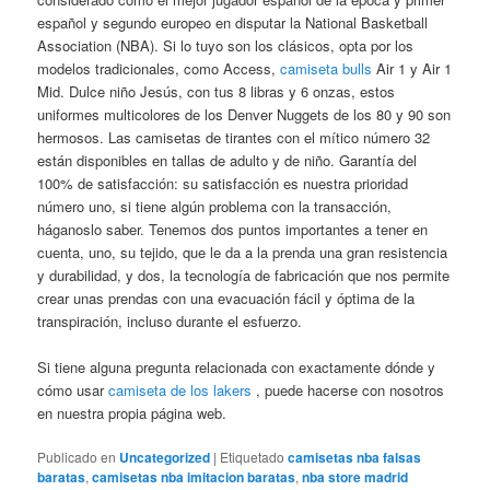
español y segundo europeo en disputar la National Basketball
Association (NBA). Si lo tuyo son los clásicos, opta por los
modelos tradicionales, como Access,
camiseta bulls
Air 1 y Air 1
Mid. Dulce niño Jesús, con tus 8 libras y 6 onzas, estos
uniformes multicolores de los Denver Nuggets de los 80 y 90 son
hermosos. Las camisetas de tirantes con el mítico número 32
están disponibles en tallas de adulto y de niño. Garantía del
100% de satisfacción: su satisfacción es nuestra prioridad
número uno, si tiene algún problema con la transacción,
háganoslo saber. Tenemos dos puntos importantes a tener en
cuenta, uno, su tejido, que le da a la prenda una gran resistencia
y durabilidad, y dos, la tecnología de fabricación que nos permite
crear unas prendas con una evacuación fácil y óptima de la
transpiración, incluso durante el esfuerzo.
Si tiene alguna pregunta relacionada con exactamente dónde y
cómo usar
camiseta de los lakers
, puede hacerse con nosotros
en nuestra propia página web.
Publicado en
Uncategorized
|
Etiquetado
camisetas nba falsas
baratas
,
camisetas nba imitacion baratas
,
nba store madrid