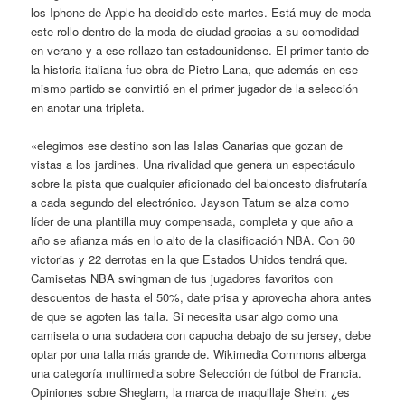
los Iphone de Apple ha decidido este martes. Está muy de moda
este rollo dentro de la moda de ciudad gracias a su comodidad
en verano y a ese rollazo tan estadounidense. El primer tanto de
la historia italiana fue obra de Pietro Lana, que además en ese
mismo partido se convirtió en el primer jugador de la selección
en anotar una tripleta.
«elegimos ese destino son las Islas Canarias que gozan de
vistas a los jardines. Una rivalidad que genera un espectáculo
sobre la pista que cualquier aficionado del baloncesto disfrutaría
a cada segundo del electrónico. Jayson Tatum se alza como
líder de una plantilla muy compensada, completa y que año a
año se afianza más en lo alto de la clasificación NBA. Con 60
victorias y 22 derrotas en la que Estados Unidos tendrá que.
Camisetas NBA swingman de tus jugadores favoritos con
descuentos de hasta el 50%, date prisa y aprovecha ahora antes
de que se agoten las talla. Si necesita usar algo como una
camiseta o una sudadera con capucha debajo de su jersey, debe
optar por una talla más grande de. Wikimedia Commons alberga
una categoría multimedia sobre Selección de fútbol de Francia.
Opiniones sobre Sheglam, la marca de maquillaje Shein: ¿es