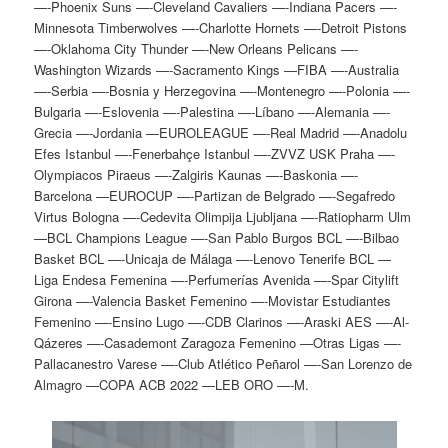
—-Phoenix Suns —-Cleveland Cavaliers —-Indiana Pacers —-
Minnesota Timberwolves —-Charlotte Hornets —-Detroit Pistons
—-Oklahoma City Thunder —-New Orleans Pelicans —-
Washington Wizards —-Sacramento Kings —FIBA —-Australia
—-Serbia —-Bosnia y Herzegovina —-Montenegro —-Polonia —-
Bulgaria —-Eslovenia —-Palestina —-Líbano —-Alemania —-
Grecia —-Jordania —EUROLEAGUE —-Real Madrid —-Anadolu
Efes Istanbul —-Fenerbahçe Istanbul —-ZVVZ USK Praha —-
Olympiacos Piraeus —-Zalgiris Kaunas —-Baskonia —-
Barcelona —EUROCUP —-Partizan de Belgrado —-Segafredo
Virtus Bologna —-Cedevita Olimpija Ljubljana —-Ratiopharm Ulm
—BCL Champions League —-San Pablo Burgos BCL —-Bilbao
Basket BCL —-Unicaja de Málaga —-Lenovo Tenerife BCL —
Liga Endesa Femenina —-Perfumerías Avenida —-Spar Citylift
Girona —-Valencia Basket Femenino —-Movistar Estudiantes
Femenino —-Ensino Lugo —-CDB Clarinos —-Araski AES —-Al-
Qázeres —-Casademont Zaragoza Femenino —Otras Ligas —-
Pallacanestro Varese —-Club Atlético Peñarol —-San Lorenzo de
Almagro —COPA ACB 2022 —LEB ORO —-M.