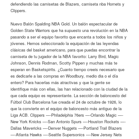
defendiendo las camisetas de Blazers, camiseta nba Hornets y
Clippers.
Nuevo Balón Spalding NBA Gold. Un balón espectacular de
Golden State Warriors que ha supuesto una revolución en la NBA
pasando a ser el equipo favorito que encanta a todos los niños y
jóvenes. Hemos seleccionado la equipación de las leyendas
clásicas del basket americano, para que puedas encontrar la
camiseta de tu jugador de la NBA favorito: Larry Bird, Magic
Johnson, Dennis Rodman, Scotty Pippen y muchas más te
esperan en Basketspirits. ¿Cuanto tiempo creeis necesario que
es dedicarle a las compras en Woodbury, medio dia o el día
entero? Para hacerlas más atractivas y que la gente se
identifique más con ellas, las han relacionado con la ciudad de la
que cada equipo es representante. La sección de baloncesto del
Fútbol Club Barcelona fue creada el 24 de octubre de 1926, lo
que la convierte en el equipo de baloncesto más antiguo de la
Liga ACB. Clippers —-Philadelphia 76ers —-Orlando Magic —-
New York Knicks —-San Antonio Spurs —-Houston Rockets —-
Dallas Mavericks —-Denver Nuggets —-Portland Trail Blazers
—-Atlanta Hawks —-Seattle Supersonics —-New Jersey Nets