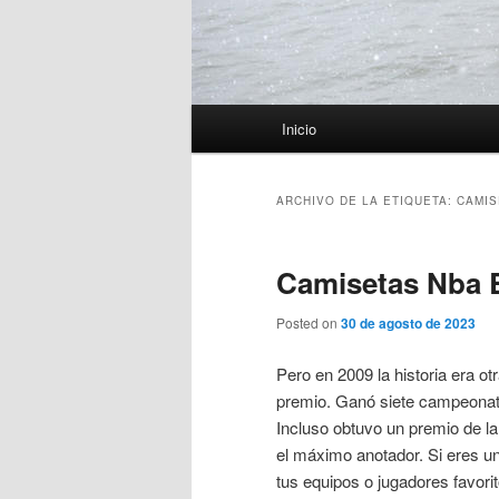
Menú
Inicio
principal
ARCHIVO DE LA ETIQUETA:
CAMIS
Camisetas Nba 
Posted on
30 de agosto de 2023
Pero en 2009 la historia era ot
premio. Ganó siete campeonat
Incluso obtuvo un premio de 
el máximo anotador. Si eres u
tus equipos o jugadores favor