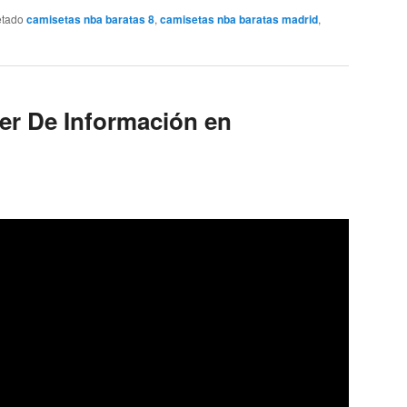
etado
camisetas nba baratas 8
,
camisetas nba baratas madrid
,
er De Información en