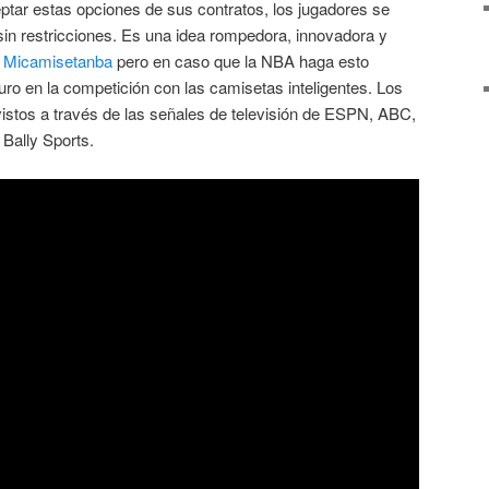
ptar estas opciones de sus contratos, los jugadores se
 sin restricciones. Es una idea rompedora, innovadora y
,
Micamisetanba
pero en caso que la NBA haga esto
uro en la competición con las camisetas inteligentes. Los
istos a través de las señales de televisión de ESPN, ABC,
Bally Sports.