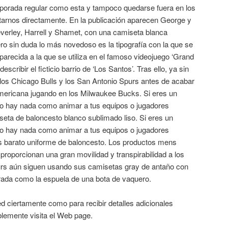
porada regular como esta y tampoco quedarse fuera en los
ntarnos directamente. En la publicación aparecen George y
erley, Harrell y Shamet, con una camiseta blanca
o sin duda lo más novedoso es la tipografía con la que se
parecida a la que se utiliza en el famoso videojuego ‘Grand
scribir el ficticio barrio de ‘Los Santos’. Tras ello, ya sin
los Chicago Bulls y los San Antonio Spurs antes de acabar
eamericana jugando en los Milwaukee Bucks. Si eres un
 no hay nada como animar a tus equipos o jugadores
seta de baloncesto blanco sublimado liso. Si eres un
 no hay nada como animar a tus equipos o jugadores
s barato uniforme de baloncesto. Los productos mens
proporcionan una gran movilidad y transpirabilidad a los
urs aún siguen usando sus camisetas gray de antaño con
rada como la espuela de una bota de vaquero.
d ciertamente como para recibir detalles adicionales
emente visita el Web page.