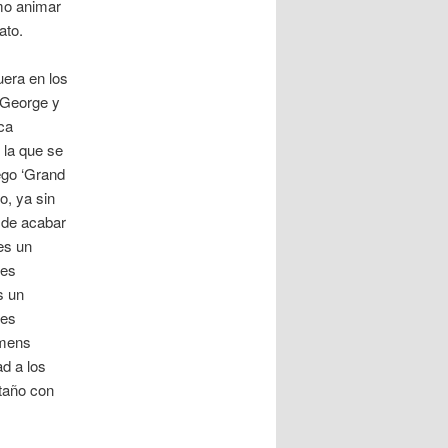
omo animar
ato.
era en los
 George y
ca
 la que se
ego ‘Grand
o, ya sin
 de acabar
es un
res
s un
res
 mens
ad a los
taño con