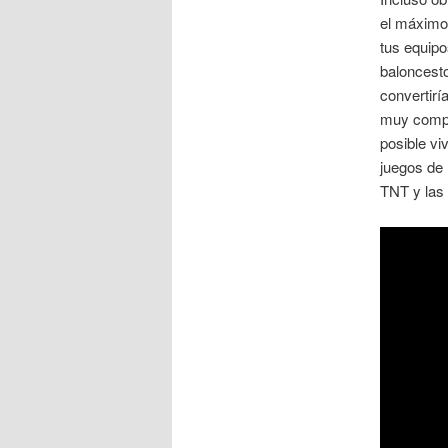
el máximo 
tus equipo
baloncesto
convertirí
muy compl
posible vi
juegos de 
TNT y las 