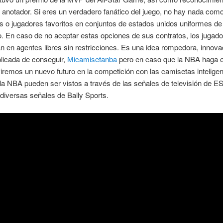
anotador. Si eres un verdadero fanático del juego, no hay nada com
s o jugadores favoritos en conjuntos de estados unidos uniformes de
. En caso de no aceptar estas opciones de sus contratos, los jugad
an en agentes libres sin restricciones. Es una idea rompedora, innova
icada de conseguir,
Micamisetanba
pero en caso que la NBA haga 
viremos un nuevo futuro en la competición con las camisetas intelige
la NBA pueden ser vistos a través de las señales de televisión de 
diversas señales de Bally Sports.