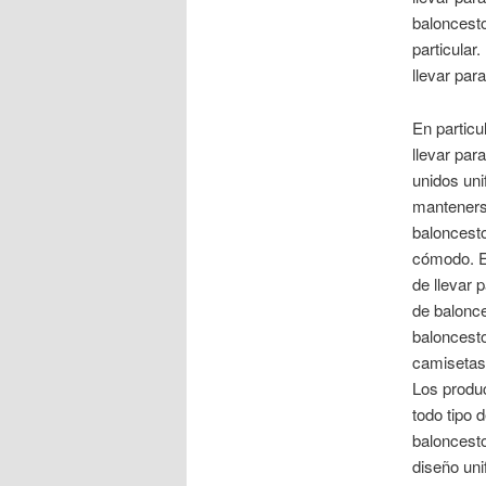
baloncesto
particular
llevar para
En particu
llevar par
unidos uni
manteners
baloncest
cómodo. En
de llevar 
de balonce
baloncesto
camisetas 
Los produ
todo tipo 
baloncesto
diseño un