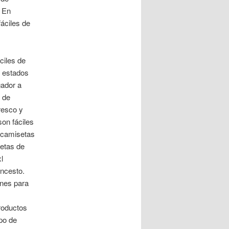
. En
áciles de
ciles de
s estados
gador a
 de
resco y
on fáciles
l camisetas
setas de
l
oncesto.
ones para
roductos
po de