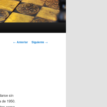
Navegación
←
Anterior
Siguiente
→
de
entradas
darse sin
a de 1950.
ntos como