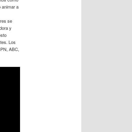
o animar a
ores se
dora y
esto
ntes. Los
ESPN, ABC,