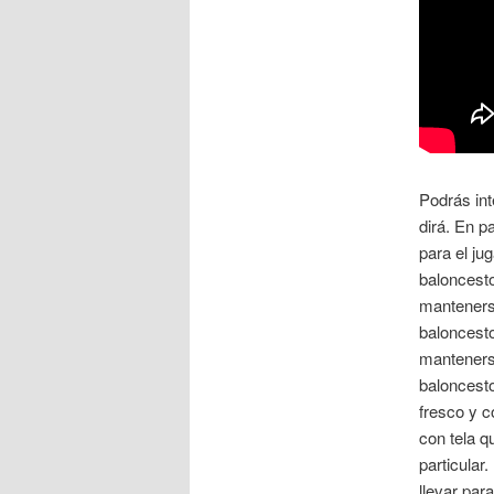
Podrás int
dirá. En p
para el ju
baloncesto
manteners
baloncesto
manteners
baloncest
fresco y 
con tela 
particular
llevar par