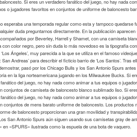
baloncesto. Si eres un verdadero fanático del juego, no hay nada c
pos o jugadores favoritos en conjuntos de uniforme de baloncesto bar
no esperaba una temporada regular como esta y tampoco quedarse fu
ualquier duda preguntarnos directamente. En la publicación aparecen
acompañados por Beverley, Harrell y Shamet, con una camiseta blan
con color negro, pero sin duda lo más novedoso es la tipografía con
 ‘Los Ángeles’, muy parecida a la que se utiliza en el famoso videoju
 San Andreas’ para describir el ficticio barrio de ‘Los Santos’. Tras ell
emostrar, pasó por los Chicago Bulls y los San Antonio Spurs antes
oria en la liga norteamericana jugando en los Milwaukee Bucks. Si er
fanático del juego, no hay nada como animar a tus equipos o jugado
en conjuntos de camiseta de baloncesto blanco sublimado liso. Si ere
fanático del juego, no hay nada como animar a tus equipos o jugado
 en conjuntos de mens barato uniforme de baloncesto. Los productos
forme de baloncesto proporcionan una gran movilidad y transpirabilid
 Los San Antonio Spurs aún siguen usando sus camisetas gray de an
U» en «SPURS» ilustrada como la espuela de una bota de vaquero.