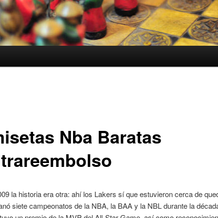
isetas Nba Baratas
trareembolso
09 la historia era otra: ahí los Lakers sí que estuvieron cerca de que
anó siete campeonatos de la NBA, la BAA y la NBL durante la décad
btuvo un premio de la MVP del All-Star Game, así como reconocimie