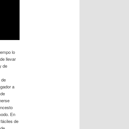
tiempo lo
de llevar
y de
 de
ugador a
 de
nerse
oncesto
modo. En
fáciles de
 de