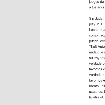
juegos de 
a tus equi
Sin duda 
play-in. C
Leonard, 
combinada 
puede leer
Theft Auto:
nada que d
su trayect
verdadero 
favoritos 
verdadero 
favoritos
barato uni
usuarios.
la letra «