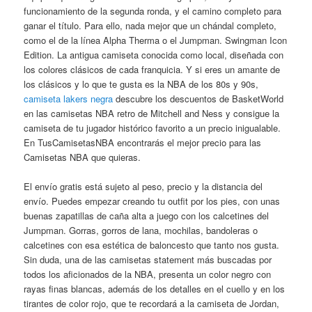
funcionamiento de la segunda ronda, y el camino completo para
ganar el título. Para ello, nada mejor que un chándal completo,
como el de la línea Alpha Therma o el Jumpman. Swingman Icon
Edition. La antigua camiseta conocida como local, diseñada con
los colores clásicos de cada franquicia. Y si eres un amante de
los clásicos y lo que te gusta es la NBA de los 80s y 90s,
camiseta lakers negra
descubre los descuentos de BasketWorld
en las camisetas NBA retro de Mitchell and Ness y consigue la
camiseta de tu jugador histórico favorito a un precio inigualable.
En TusCamisetasNBA encontrarás el mejor precio para las
Camisetas NBA que quieras.
El envío gratis está sujeto al peso, precio y la distancia del
envío. Puedes empezar creando tu outfit por los pies, con unas
buenas zapatillas de caña alta a juego con los calcetines del
Jumpman. Gorras, gorros de lana, mochilas, bandoleras o
calcetines con esa estética de baloncesto que tanto nos gusta.
Sin duda, una de las camisetas statement más buscadas por
todos los aficionados de la NBA, presenta un color negro con
rayas finas blancas, además de los detalles en el cuello y en los
tirantes de color rojo, que te recordará a la camiseta de Jordan,