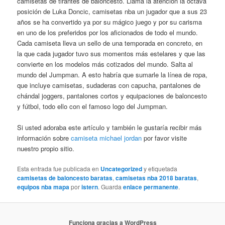
camisetas de tirantes de baloncesto. Llama la atención la octava
posición de Luka Doncic, camisetas nba un jugador que a sus 23
años se ha convertido ya por su mágico juego y por su carisma
en uno de los preferidos por los aficionados de todo el mundo.
Cada camiseta lleva un sello de una temporada en concreto, en
la que cada jugador tuvo sus momentos más estelares y que las
convierte en los modelos más cotizados del mundo. Salta al
mundo del Jumpman. A esto habría que sumarle la línea de ropa,
que incluye camisetas, sudaderas con capucha, pantalones de
chándal joggers, pantalones cortos y equipaciones de baloncesto
y fútbol, todo ello con el famoso logo del Jumpman.
Si usted adoraba este artículo y también le gustaría recibir más
información sobre
camiseta michael jordan
por favor visite
nuestro propio sitio.
Esta entrada fue publicada en
Uncategorized
y etiquetada
camisetas de baloncesto baratas
,
camisetas nba 2018 baratas
,
equipos nba mapa
por
istern
. Guarda
enlace permanente
.
Funciona gracias a WordPress