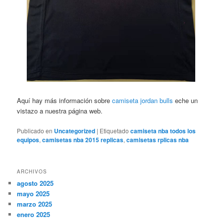
Aquí hay más información sobre
camiseta jordan bulls
eche un
vistazo a nuestra página web.
Publicado en
Uncategorized
|
Etiquetado
camiseta nba todos los
equipos
,
camisetas nba 2015 replicas
,
camisetas rplicas nba
ARCHIVOS
agosto 2025
mayo 2025
marzo 2025
enero 2025