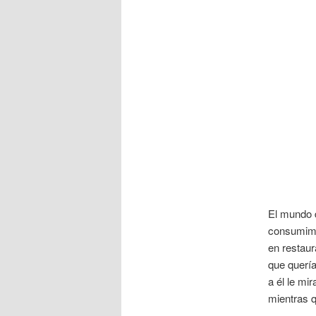
El mundo 
consumimo
en restau
que querí
a él le mi
mientras qu