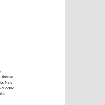
a
ficativa
los Nets
 ver cómo
cios,