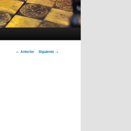
Navegación
←
Anterior
Siguiente
→
de
entradas