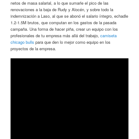
netos de masa salarial, a lo que sumarle el pico de las
renovaciones a la baja de Rudy y Alocén, y sobre todo la
indemnización a Laso, al que se abonó el salario íntegro, echadle
1.2-1.5M brutos, que computan en los gastos de la pasada
campaña. Una forma de hacer piña, crear un equipo con los
profesionales de tu empresa más allá del trabajo,
camiseta
chicago bulls
para que den lo mejor como equipo en los
proyectos de la empresa.