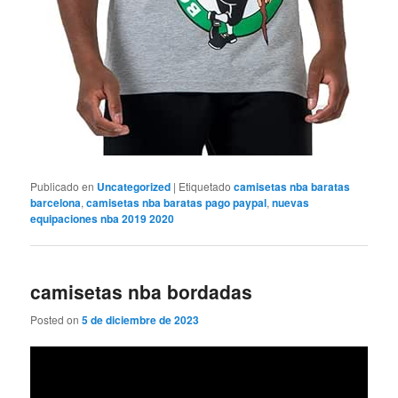
Publicado en
Uncategorized
|
Etiquetado
camisetas nba baratas
barcelona
,
camisetas nba baratas pago paypal
,
nuevas
equipaciones nba 2019 2020
camisetas nba bordadas
Posted on
5 de diciembre de 2023