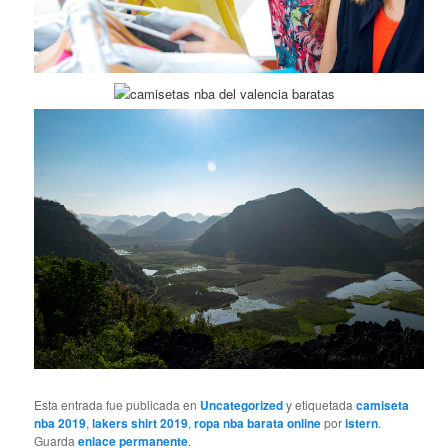
Esta entrada fue publicada en
Uncategorized
y etiquetada
camiseta
nba 2019
,
lakers shirt 2019
,
ropa nba barata online
por
istern
.
Guarda
enlace permanente
.