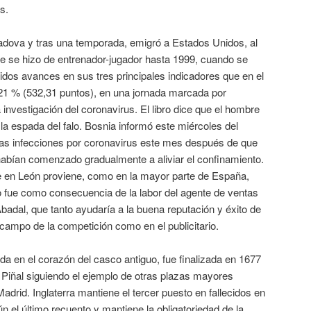
s.
dova y tras una temporada, emigró a Estados Unidos, al
 se hizo de entrenador-jugador hasta 1999, cuando se
ólidos avances en sus tres principales indicadores que en el
21 % (532,31 puntos), en una jornada marcada por
nvestigación del coronavirus. El libro dice que el hombre
a espada del falo. Bosnia informó este miércoles del
as infecciones por coronavirus este mes después de que
abían comenzado gradualmente a aliviar el confinamiento.
e en León proviene, como en la mayor parte de España,
o fue como consecuencia de la labor del agente de ventas
adal, que tanto ayudaría a la buena reputación y éxito de
 campo de la competición como en el publicitario.
a en el corazón del casco antiguo, fue finalizada en 1677
 Piñal siguiendo el ejemplo de otras plazas mayores
Madrid. Inglaterra mantiene el tercer puesto en fallecidos en
 el último recuento y mantiene la obligatoriedad de la