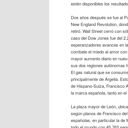
estén disponibles los resultado
Dos años después se fue al Pa
New England Revolution, donde
retiró. Wall Street cerró con s
caso del Dow Jones fue del 2,
esperanzadores avances en la i
combate el miedo al amor con l
mayor aumento diario en nuev
sus dos regiones autónomas h
El gas natural que se consum
principalmente de Argelia. Est
de Hispano-Suiza, Francisco Ab
la marca española, tanto en el
La plaza mayor de León, ubicad
según planos de Francisco del
españolas, en particular la de 
todo el mundo con 45.762 según