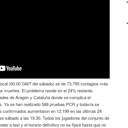
 local (00.00 GMT del sábado) es de 73.795 contagios más
as muertes. El problema reside en el 24% restante,
ades de Aragón y Cataluña donde se complica el
s. Ya se han realizado 588 pruebas PCR y todavía se
 confirmados aumentaron en 12.199 en las últimas 24
rse sábado a las 19.30. Todos los jugadores del conjunto de
ter a test y el horario definitivo no se fijará hasta que no