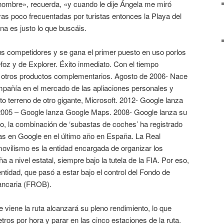
nombre», recuerda, «y cuando le dije Ángela me miró
yas poco frecuentadas por turistas entonces la Playa del
na es justo lo que buscáis.
 competidores y se gana el primer puesto en uso porlos
efoz y de Explorer. Éxito inmediato. Con el tiempo
 y otros productos complementarios. Agosto de 2006- Nace
mpañía en el mercado de las apliaciones personales y
o terreno de otro gigante, Microsoft. 2012- Google lanza
 2005 – Google lanza Google Maps. 2008- Google lanza su
o, la combinación de ‘subastas de coches’ ha registrado
s en Google en el último año en España. La Real
vilismo es la entidad encargada de organizar los
a nivel estatal, siempre bajo la tutela de la FIA. Por eso,
entidad, que pasó a estar bajo el control del Fondo de
ancaria (FROB).
 viene la ruta alcanzará su pleno rendimiento, lo que
tros por hora y parar en las cinco estaciones de la ruta.