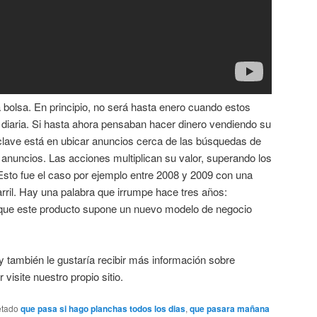
 bolsa. En principio, no será hasta enero cuando estos
 diaria. Si hasta ahora pensaban hacer dinero vendiendo su
 clave está en ubicar anuncios cerca de las búsquedas de
 anuncios. Las acciones multiplican su valor, superando los
 Esto fue el caso por ejemplo entre 2008 y 2009 con una
arril. Hay una palabra que irrumpe hace tres años:
 que este producto supone un nuevo modelo de negocio
 y también le gustaría recibir más información sobre
 visite nuestro propio sitio.
etado
que pasa si hago planchas todos los dias
,
que pasara mañana