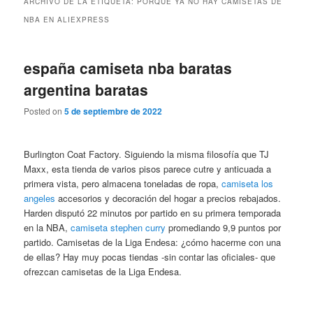
ARCHIVO DE LA ETIQUETA:
PORQUE YA NO HAY CAMISETAS DE
NBA EN ALIEXPRESS
españa camiseta nba baratas
argentina baratas
Posted on
5 de septiembre de 2022
Burlington Coat Factory. Siguiendo la misma filosofía que TJ
Maxx, esta tienda de varios pisos parece cutre y anticuada a
primera vista, pero almacena toneladas de ropa,
camiseta los
angeles
accesorios y decoración del hogar a precios rebajados.
Harden disputó 22 minutos por partido en su primera temporada
en la NBA,
camiseta stephen curry
promediando 9,9 puntos por
partido. Camisetas de la Liga Endesa: ¿cómo hacerme con una
de ellas? Hay muy pocas tiendas -sin contar las oficiales- que
ofrezcan camisetas de la Liga Endesa.