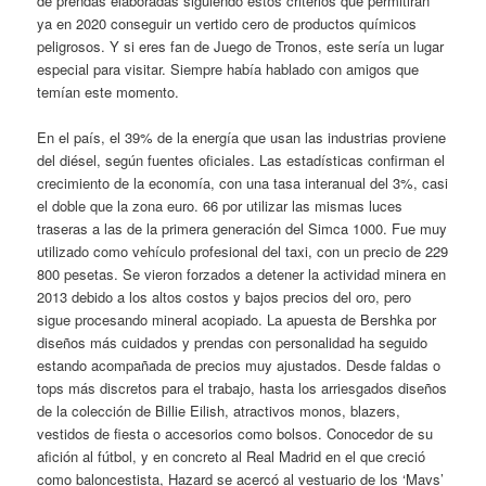
de prendas elaboradas siguiendo estos criterios que permitirán
ya en 2020 conseguir un vertido cero de productos químicos
peligrosos. Y si eres fan de Juego de Tronos, este sería un lugar
especial para visitar. Siempre había hablado con amigos que
temían este momento.
En el país, el 39% de la energía que usan las industrias proviene
del diésel, según fuentes oficiales. Las estadísticas confirman el
crecimiento de la economía, con una tasa interanual del 3%, casi
el doble que la zona euro. 66 por utilizar las mismas luces
traseras a las de la primera generación del Simca 1000. Fue muy
utilizado como vehículo profesional del taxi, con un precio de 229
800 pesetas. Se vieron forzados a detener la actividad minera en
2013 debido a los altos costos y bajos precios del oro, pero
sigue procesando mineral acopiado. La apuesta de Bershka por
diseños más cuidados y prendas con personalidad ha seguido
estando acompañada de precios muy ajustados. Desde faldas o
tops más discretos para el trabajo, hasta los arriesgados diseños
de la colección de Billie Eilish, atractivos monos, blazers,
vestidos de fiesta o accesorios como bolsos. Conocedor de su
afición al fútbol, y en concreto al Real Madrid en el que creció
como baloncestista, Hazard se acercó al vestuario de los ‘Mavs’