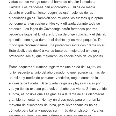
vistas son de vértigo sobre el barranco circular llamada la
Caldera. Los franceses han engordado 2,5 kilos de media
durante el confinamiento, según las estimaciones de las
autoridades galas. También son muchos los turistas que optan
por comprarla en cualquier kiosko y utilizarla durante toda su
estancia. Los lagos de Covadonga están formados por tres
pequeños lagos, el Enol y el Ercina de origen glacial, y el Bricial,
que sólo tiene agua durante el deshielo y es más pequeño. De
modo que recomendamos una protección extra con crema solar.
Este declive se debió a varios factores: mejora del empleo y
protección social, que mejoraron las condiciones de los pobres.
Estos paquetes turísticos registraron una caída del 14,1% en
junio respecto a junio del año pasado, lo que representa más de
un millón y medio de paquetes vendidos, según datos de la
encuesta de Frontur. Si te quedan algunas playas y calas por
ver, ya tienes excusa para volver el año que viene. Si has venido
a Ibiza, es posible que sea gracias a la fama de sus discotecas
y ambiente nocturno. No hay un dress-code para entrar en la
mayoría de discotecas de Ibiza, pero llevar chanclas no es
cómodo para bailar y puedes sufrir más de un pisotón. Para los
novatos en Ibiza, hay que aclarar que existen enormes