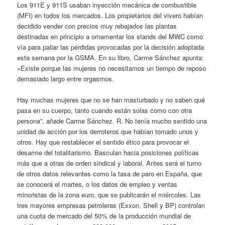
Los 911E y 911S usaban inyección mecánica de combustible
(MFI) en todos los mercados. Los propietarios del vivero habían
decidido vender con precios muy rebajados las plantas
destinadas en principio a ornamentar los stands del MWC como
vía para paliar las pérdidas provocadas por la decisión adoptada
esta semana por la GSMA. En su libro, Carme Sánchez apunta:
«Existe porque las mujeres no necesitamos un tiempo de reposo
demasiado largo entre orgasmos.
Hay muchas mujeres que no se han masturbado y no saben qué
pasa en su cuerpo, tanto cuando están solas como con otra
persona”, añade Carme Sánchez. R. No tenía mucho sentido una
unidad de acción por los derroteros que habían tomado unos y
otros. Hay que restablecer el sentido ético para provocar el
desarme del totalitarismo. Basculan hacia posiciones políticas
más que a otras de orden sindical y laboral. Antes será el turno
de otros datos relevantes como la tasa de paro en España, que
se conocerá el martes, o los datos de empleo y ventas
minoristas de la zona euro, que se publicarán el miércoles. Las
tres mayores empresas petroleras (Exxon, Shell y BP) controlan
una cuota de mercado del 50% de la producción mundial de