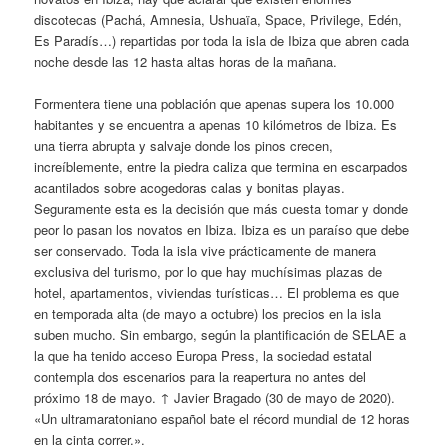
discotecas (Pachá, Amnesia, Ushuaïa, Space, Privilege, Edén,
Es Paradís…) repartidas por toda la isla de Ibiza que abren cada
noche desde las 12 hasta altas horas de la mañana.
Formentera tiene una población que apenas supera los 10.000
habitantes y se encuentra a apenas 10 kilómetros de Ibiza. Es
una tierra abrupta y salvaje donde los pinos crecen,
increíblemente, entre la piedra caliza que termina en escarpados
acantilados sobre acogedoras calas y bonitas playas.
Seguramente esta es la decisión que más cuesta tomar y donde
peor lo pasan los novatos en Ibiza. Ibiza es un paraíso que debe
ser conservado. Toda la isla vive prácticamente de manera
exclusiva del turismo, por lo que hay muchísimas plazas de
hotel, apartamentos, viviendas turísticas… El problema es que
en temporada alta (de mayo a octubre) los precios en la isla
suben mucho. Sin embargo, según la plantificación de SELAE a
la que ha tenido acceso Europa Press, la sociedad estatal
contempla dos escenarios para la reapertura no antes del
próximo 18 de mayo. ↑ Javier Bragado (30 de mayo de 2020).
«Un ultramaratoniano español bate el récord mundial de 12 horas
en la cinta correr.».