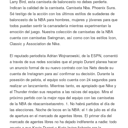
Larry Bird, esta camiseta de baloncesto no debes perderte.
Indican la calidad de la camiseta. Camiseta Nba. Phoenix Suns.
Sé testigo de la acción con los últimos estilos de sudaderas de
baloncesto de la NBA para hombres, mujeres y jóvenes para que
todos puedan sentir la camaradería mientras experimentan la
emoción del juego. Nuestra colección de camisetas de la NBA
cuenta con camisetas Swingman, así como con los estilos Icon,
Classic y Association de Nike.
El reputado periodista Adrian Wojnarowski, de la ESPN, comentó
a través de sus redes sociales que el propio Durant planea hacer
un anuncio formal de su nuevo contrato con los Nets desde su
cuenta de Instagram para así confirmar su decisión. Durante la
posesión de pelota, el equipo solo cuenta con 24 segundos para
realizar un lanzamiento. Mientras tanto, es apropiado que Nike y
el Thunder rindan sus respetos a las raíces del equipo. Mira el
próximo partido con la mejor ropa del equipo con las camisetas
de la NBA de nbacamisetasretro. 1. No habrá partidos el día de
las elecciones. Noche de locos en la NBA: el 1 de julio es el día
de apertura en el mercado de agentes libres. El primer día del
mercado de agentes libres no ha dejado indiferente a nadie: todo
apunta a que Kevin Durant y Kyrie Irving ficharán por la