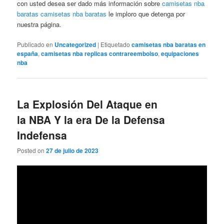
con usted desea ser dado más información sobre
camisetas nba
baratas
camisetas nba baratas
le imploro que detenga por
nuestra página.
Publicado en
Uncategorized
|
Etiquetado
camisetas nba baratas en
españa
,
camisetas nba replicas contrareembolso
,
equipaciones
nba
La Explosión Del Ataque en
la NBA Y la era De la Defensa
Indefensa
Posted on
27 de julio de 2023