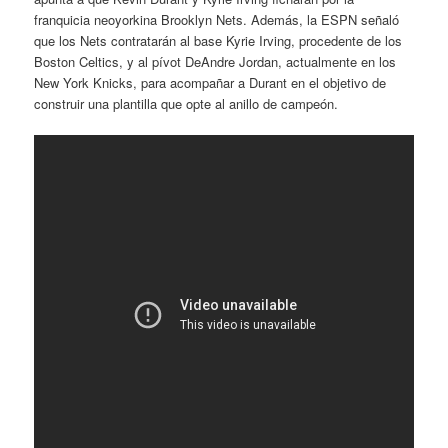
franquicia neoyorkina Brooklyn Nets. Además, la ESPN señaló
que los Nets contratarán al base Kyrie Irving, procedente de los
Boston Celtics, y al pívot DeAndre Jordan, actualmente en los
New York Knicks, para acompañar a Durant en el objetivo de
construir una plantilla que opte al anillo de campeón.