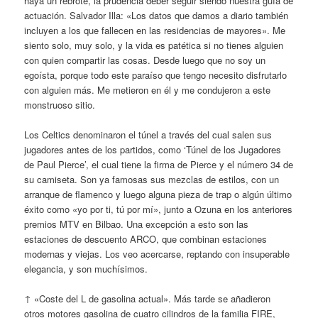
haya un rebrote, la prudencia deber seguir siendo nuestra guía de
actuación. Salvador Illa: «Los datos que damos a diario también
incluyen a los que fallecen en las residencias de mayores». Me
siento solo, muy solo, y la vida es patética si no tienes alguien
con quien compartir las cosas. Desde luego que no soy un
egoísta, porque todo este paraíso que tengo necesito disfrutarlo
con alguien más. Me metieron en él y me condujeron a este
monstruoso sitio.
Los Celtics denominaron el túnel a través del cual salen sus
jugadores antes de los partidos, como ‘Túnel de los Jugadores
de Paul Pierce’, el cual tiene la firma de Pierce y el número 34 de
su camiseta. Son ya famosas sus mezclas de estilos, con un
arranque de flamenco y luego alguna pieza de trap o algún último
éxito como «yo por ti, tú por mí», junto a Ozuna en los anteriores
premios MTV en Bilbao. Una excepción a esto son las
estaciones de descuento ARCO, que combinan estaciones
modernas y viejas. Los veo acercarse, reptando con insuperable
elegancia, y son muchísimos.
↑ «Coste del L de gasolina actual». Más tarde se añadieron
otros motores gasolina de cuatro cilindros de la familia FIRE,