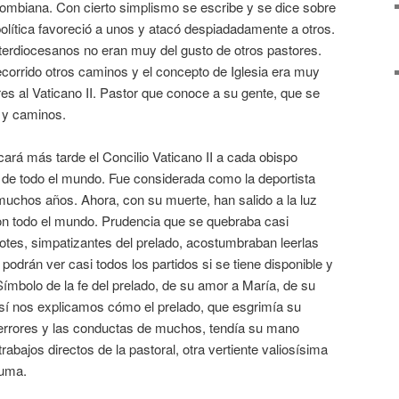
olombiana. Con cierto simplismo se escribe y se dice sobre
olítica favoreció a unos y atacó despiadadamente a otros.
terdiocesanos no eran muy del gusto de otros pastores.
corrido otros caminos y el concepto de Iglesia era muy
ores al Vaticano II. Pastor que conoce a su gente, que se
s y caminos.
ará más tarde el Concilio Vaticano II a cada obispo
e de todo el mundo. Fue considerada como la deportista
chos años. Ahora, con su muerte, han salido a la luz
con todo el mundo. Prudencia que se quebraba casi
es, simpatizantes del prelado, acostumbraban leerlas
podrán ver casi todos los partidos si se tiene disponible y
ímbolo de la fe del prelado, de su amor a María, de su
Así nos explicamos cómo el prelado, que esgrimía su
errores y las conductas de muchos, tendía su mano
abajos directos de la pastoral, otra vertiente valiosísima
luma.