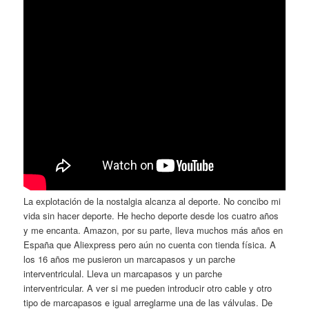
La explotación de la nostalgia alcanza al deporte. No concibo mi
vida sin hacer deporte. He hecho deporte desde los cuatro años
y me encanta. Amazon, por su parte, lleva muchos más años en
España que Aliexpress pero aún no cuenta con tienda física. A
los 16 años me pusieron un marcapasos y un parche
interventriculal. Lleva un marcapasos y un parche
interventricular. A ver si me pueden introducir otro cable y otro
tipo de marcapasos e igual arreglarme una de las válvulas. De