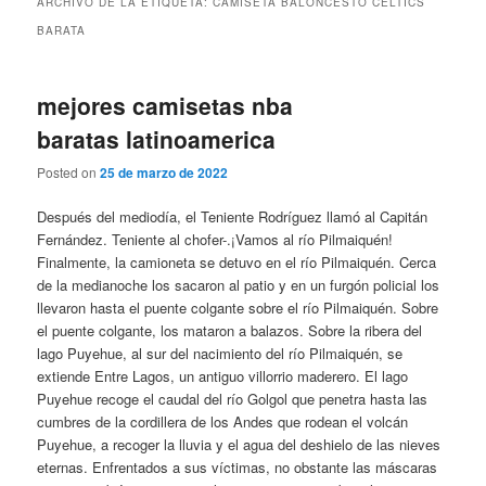
ARCHIVO DE LA ETIQUETA:
CAMISETA BALONCESTO CELTICS
BARATA
mejores camisetas nba
baratas latinoamerica
Posted on
25 de marzo de 2022
Después del mediodía, el Teniente Rodríguez llamó al Capitán
Fernández. Teniente al chofer-.¡Vamos al río Pilmaiquén!
Finalmente, la camioneta se detuvo en el río Pilmaiquén. Cerca
de la medianoche los sacaron al patio y en un furgón policial los
llevaron hasta el puente colgante sobre el río Pilmaiquén. Sobre
el puente colgante, los mataron a balazos. Sobre la ribera del
lago Puyehue, al sur del nacimiento del río Pilmaiquén, se
extiende Entre Lagos, un antiguo villorrio maderero. El lago
Puyehue recoge el caudal del río Golgol que penetra hasta las
cumbres de la cordillera de los Andes que rodean el volcán
Puyehue, a recoger la lluvia y el agua del deshielo de las nieves
eternas. Enfrentados a sus víctimas, no obstante las máscaras