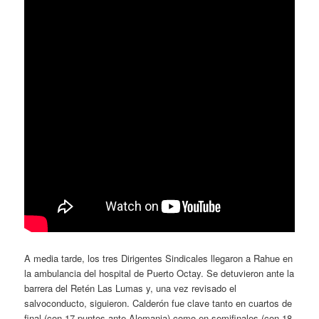
A media tarde, los tres Dirigentes Sindicales llegaron a Rahue en
la ambulancia del hospital de Puerto Octay. Se detuvieron ante la
barrera del Retén Las Lumas y, una vez revisado el
salvoconducto, siguieron. Calderón fue clave tanto en cuartos de
final (con 17 puntos ante Alemania) como en semifinales (con 18