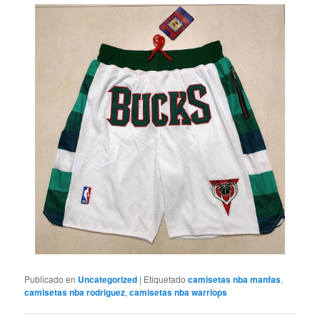
Publicado en
Uncategorized
|
Etiquetado
camisetas nba manfas
,
camisetas nba rodriguez
,
camisetas nba warriops