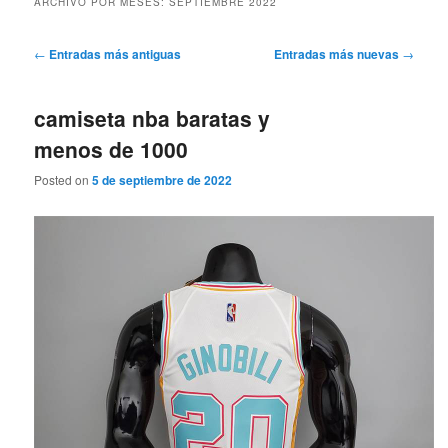
ARCHIVO POR MESES:
SEPTIEMBRE 2022
Navegación
←
Entradas más antiguas
Entradas más nuevas
→
de
entradas
camiseta nba baratas y
menos de 1000
Posted on
5 de septiembre de 2022