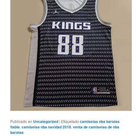
Publicado en
Uncategorized
|
Etiquetado
camisetas nba baratas
fiable
,
camisetas nba navidad 2018
,
venta de camisetas de nba
baratas