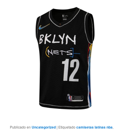
Publicado en
Uncategorized
|
Etiquetado
camisetas latinas nba
,